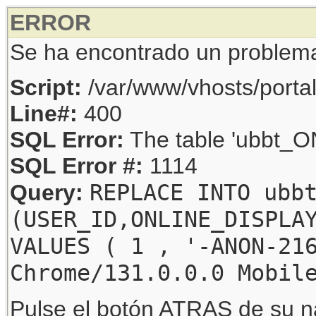
ERROR
Se ha encontrado un problem
Script:
/var/www/vhosts/porta
Line#:
400
SQL Error:
The table 'ubbt_ON
SQL Error #:
1114
REPLACE INTO ubb
Query:
(USER_ID,ONLINE_DISPLA
VALUES ( 1 , '-ANON-21
Chrome/131.0.0.0 Mobil
Pulse el botón ATRAS de su na