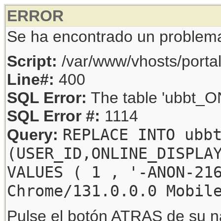
ERROR
Se ha encontrado un problem
Script:
/var/www/vhosts/porta
Line#:
400
SQL Error:
The table 'ubbt_ON
SQL Error #:
1114
REPLACE INTO ubb
Query:
(USER_ID,ONLINE_DISPLA
VALUES ( 1 , '-ANON-21
Chrome/131.0.0.0 Mobil
Pulse el botón ATRAS de su na