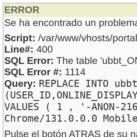
ERROR
Se ha encontrado un problem
Script:
/var/www/vhosts/porta
Line#:
400
SQL Error:
The table 'ubbt_ON
SQL Error #:
1114
REPLACE INTO ubb
Query:
(USER_ID,ONLINE_DISPLA
VALUES ( 1 , '-ANON-21
Chrome/131.0.0.0 Mobil
Pulse el botón ATRAS de su na