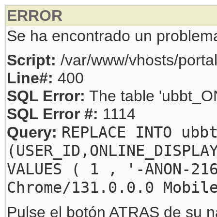
ERROR
Se ha encontrado un problem
Script:
/var/www/vhosts/porta
Line#:
400
SQL Error:
The table 'ubbt_ON
SQL Error #:
1114
REPLACE INTO ubb
Query:
(USER_ID,ONLINE_DISPLA
VALUES ( 1 , '-ANON-21
Chrome/131.0.0.0 Mobil
Pulse el botón ATRAS de su na