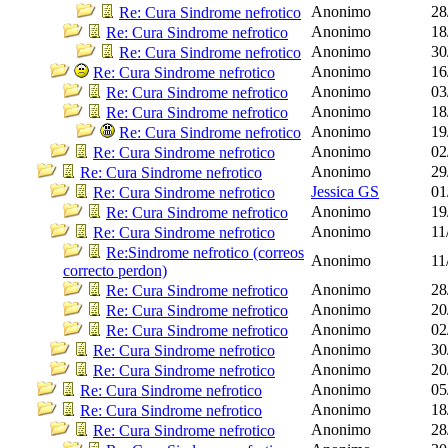
Anonimo
28
Re: Cura Sindrome nefrotico
Anonimo
18
Re: Cura Sindrome nefrotico
Anonimo
30
Re: Cura Sindrome nefrotico
Anonimo
16
Re: Cura Sindrome nefrotico
Anonimo
03
Re: Cura Sindrome nefrotico
Anonimo
18
Re: Cura Sindrome nefrotico
Anonimo
19
Re: Cura Sindrome nefrotico
Anonimo
02
Re: Cura Sindrome nefrotico
Anonimo
29
Re: Cura Sindrome nefrotico
Jessica GS
01
Re: Cura Sindrome nefrotico
Anonimo
19
Re: Cura Sindrome nefrotico
Anonimo
11
Re: Cura Sindrome nefrotico
Re:Sindrome nefrotico (correos
Anonimo
11
correcto perdon)
Anonimo
28
Re: Cura Sindrome nefrotico
Anonimo
20
Re: Cura Sindrome nefrotico
Anonimo
02
Re: Cura Sindrome nefrotico
Anonimo
30
Re: Cura Sindrome nefrotico
Anonimo
20
Re: Cura Sindrome nefrotico
Anonimo
05
Re: Cura Sindrome nefrotico
Anonimo
18
Re: Cura Sindrome nefrotico
Anonimo
28
Re: Cura Sindrome nefrotico