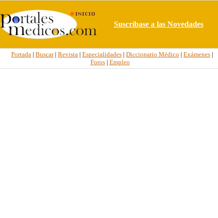
Suscríbase a las Novedades
Portada
|
Buscar
|
Revista
|
Especialidades
|
Diccionario Médico
|
Exámenes
|
Foros
|
Empleo