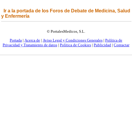
Ir a la portada de los Foros de Debate de Medicina, Salud
y Enfermería
© PortalesMedicos, S.L.
Portada
|
Acerca de
|
Aviso Legal y Condiciones Generales
|
Política de
Privacidad y Tratamiento de datos
|
Política de Cookies
|
Publicidad
|
Contactar