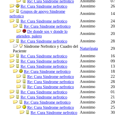
Anonimo
07
Re: Cura Sindrome nefrotico
Anonimo
26
Re: Cura Sindrome nefrotico
Grupos de apoyo Sindrome
Anonimo
14
nefrotico
Anonimo
24
Re: Cura Sindrome nefrotico
Anonimo
20
Re: Cura Sindrome nefrotico
De donde sos y donde lo
Anonimo
20
atienden, palero
Anonimo
28
Re: Cura Sindrome nefrotico
Síndrome Nefrotico y Cuadro del
Naturópata
29
Paciente
Anonimo
16
Re: Cura Sindrome nefrotico
Anonimo
09
Re: Cura Sindrome nefrotico
Anonimo
13
Re: Cura Sindrome nefrotico
Anonimo
18
Re: Cura Sindrome nefrotico
Anonimo
22
Re: Cura Sindrome nefrotico
Anonimo
28
Re: Cura Sindrome nefrotico
Anonimo
20
Re: Cura Sindrome nefrotico
Anonimo
01
Re: Cura Sindrome nefrotico
Anonimo
21
Re: Cura Sindrome nefrotico
Anonimo
29
Re: Cura Sindrome nefrotico
Anonimo
25
Re: Cura Sindrome nefrotico
Anonimo
30
Re: Cura Sindrome nefrotico