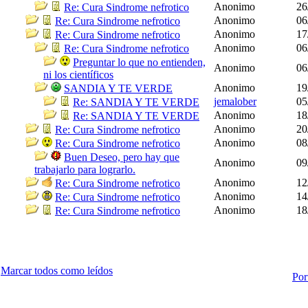
Anonimo
26
Re: Cura Sindrome nefrotico
Anonimo
06
Re: Cura Sindrome nefrotico
Anonimo
17
Re: Cura Sindrome nefrotico
Anonimo
06
Re: Cura Sindrome nefrotico
Preguntar lo que no entienden,
Anonimo
06
ni los científicos
Anonimo
19
SANDIA Y TE VERDE
jemalober
05
Re: SANDIA Y TE VERDE
Anonimo
18
Re: SANDIA Y TE VERDE
Anonimo
20
Re: Cura Sindrome nefrotico
Anonimo
08
Re: Cura Sindrome nefrotico
Buen Deseo, pero hay que
Anonimo
09
trabajarlo para lograrlo.
Anonimo
12
Re: Cura Sindrome nefrotico
Anonimo
14
Re: Cura Sindrome nefrotico
Anonimo
18
Re: Cura Sindrome nefrotico
Marcar todos como leídos
Por