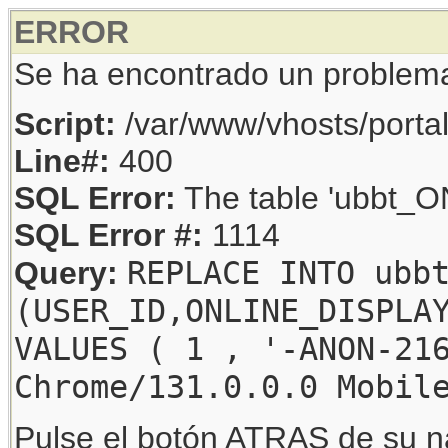
ERROR
Se ha encontrado un problem
Script:
/var/www/vhosts/porta
Line#:
400
SQL Error:
The table 'ubbt_ON
SQL Error #:
1114
REPLACE INTO ubb
Query:
(USER_ID,ONLINE_DISPLA
VALUES ( 1 , '-ANON-21
Chrome/131.0.0.0 Mobil
Pulse el botón ATRAS de su na