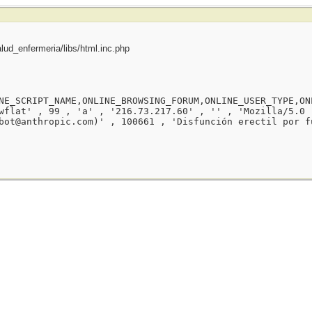
ud_enfermeria/libs/html.inc.php
NE_SCRIPT_NAME,ONLINE_BROWSING_FORUM,ONLINE_USER_TYPE,ON
wflat' , 99 , 'a' , '216.73.217.60' , '' , 'Mozilla/5.0 
bot@anthropic.com)' , 100661 , 'Disfunción erectil por f