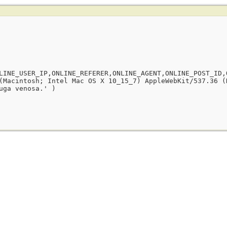
LINE_USER_IP,ONLINE_REFERER,ONLINE_AGENT,ONLINE_POST_ID,
(Macintosh; Intel Mac OS X 10_15_7) AppleWebKit/537.36 (
uga venosa.' )