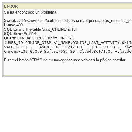
ERROR
Se ha encontrado un problema.
Script:
/var/www/vhosts/portalesmedicos.com/httpdocs/foros_medicina_sal
Line#:
400
SQL Error:
The table 'ubbt_ONLINE' is full
SQL Error #:
1114
Query:
REPLACE INTO ubbt_ONLINE
(USER_ID,ONLINE_DISPLAY_NAME,ONLINE_LAST_ACTIVITY,ONLI
VALUES ( 1 , '-ANON-216.73.217.60' , 1786129138 , 'sho
Chrome/131.0.0.0 Safari/537.36; ClaudeBot/1.0; +claude
Pulse el botón ATRAS de su navegador para volver a la página anterior.