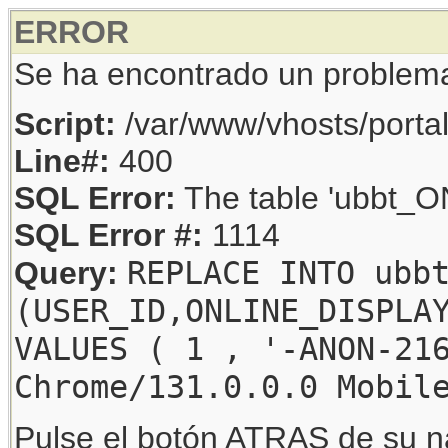
ERROR
Se ha encontrado un problem
Script:
/var/www/vhosts/porta
Line#:
400
SQL Error:
The table 'ubbt_ON
SQL Error #:
1114
REPLACE INTO ubb
Query:
(USER_ID,ONLINE_DISPLA
VALUES ( 1 , '-ANON-21
Chrome/131.0.0.0 Mobil
Pulse el botón ATRAS de su na