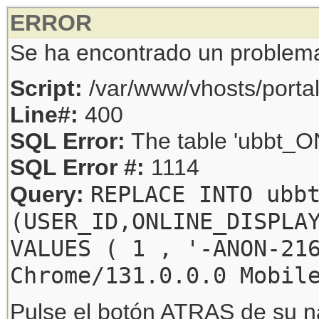
ERROR
Se ha encontrado un problem
Script:
/var/www/vhosts/porta
Line#:
400
SQL Error:
The table 'ubbt_ON
SQL Error #:
1114
REPLACE INTO ubb
Query:
(USER_ID,ONLINE_DISPLA
VALUES ( 1 , '-ANON-21
Chrome/131.0.0.0 Mobil
Pulse el botón ATRAS de su na