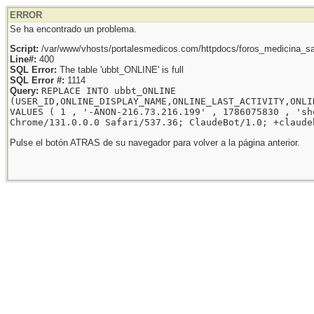
ERROR
Se ha encontrado un problema.
Script:
/var/www/vhosts/portalesmedicos.com/httpdocs/foros_medicina_sal
Line#:
400
SQL Error:
The table 'ubbt_ONLINE' is full
SQL Error #:
1114
Query:
REPLACE INTO ubbt_ONLINE
(USER_ID,ONLINE_DISPLAY_NAME,ONLINE_LAST_ACTIVITY,ONLI
VALUES ( 1 , '-ANON-216.73.216.199' , 1786075830 , 'sh
Chrome/131.0.0.0 Safari/537.36; ClaudeBot/1.0; +claude
Pulse el botón ATRAS de su navegador para volver a la página anterior.