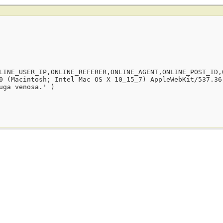
LINE_USER_IP,ONLINE_REFERER,ONLINE_AGENT,ONLINE_POST_ID,
0 (Macintosh; Intel Mac OS X 10_15_7) AppleWebKit/537.36
uga venosa.' )