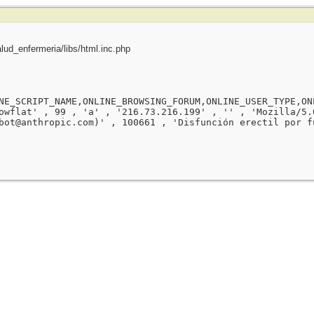
ud_enfermeria/libs/html.inc.php
NE_SCRIPT_NAME,ONLINE_BROWSING_FORUM,ONLINE_USER_TYPE,ON
owflat' , 99 , 'a' , '216.73.216.199' , '' , 'Mozilla/5.
bot@anthropic.com)' , 100661 , 'Disfunción erectil por f