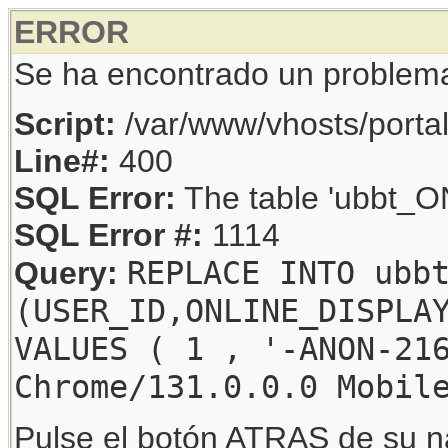
ERROR
Se ha encontrado un problem
Script:
/var/www/vhosts/porta
Line#:
400
SQL Error:
The table 'ubbt_ON
SQL Error #:
1114
REPLACE INTO ubb
Query:
(USER_ID,ONLINE_DISPLA
VALUES ( 1 , '-ANON-21
Chrome/131.0.0.0 Mobil
Pulse el botón ATRAS de su na