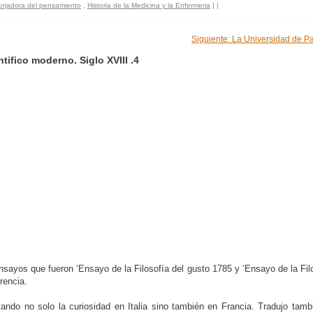
orjadora del pensamiento
,
Historia de la Medicina y la Enfermeria
|
|
Siguiente: La Universidad de Pa
ifico moderno. Siglo XVIII .4
nsayos que fueron ‘Ensayo de la Filosofía del gusto 1785 y ‘Ensayo de la Filo
rencia.
ndo no solo la curiosidad en Italia sino también en Francia. Tradujo tamb