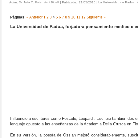
Autor:
Dr. Julio C. Potenziani Bigelli
| Publicado: 21/05/2010 |
La Universidad de Padua, f
Páginas:
« Anterior
1
2
3
4
5
6
7
8
9
10
11
12
Siguiente »
La Universidad de Padua, forjadora pensamiento medico cient
Influenció a escritores como Foscolo, Leopardi. Escribió también dos e
lenguaje opuesto a las enseñanzas de la Academia Della Crusca en Flo
En su versión, la poesía de Ossian mejoró considerablemente, suscita