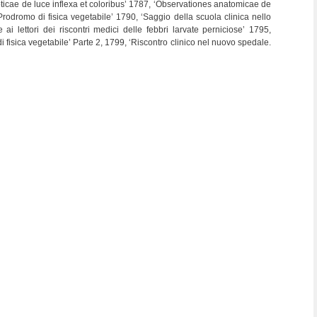
pticae de luce inflexa et coloribus’ 1787, ‘Observationes anatomicae de
dromo di fisica vegetabile’ 1790, ‘Saggio della scuola clinica nello
ai lettori dei riscontri medici delle febbri larvate perniciose’ 1795,
 fisica vegetabile’ Parte 2, 1799, ‘Riscontro clinico nel nuovo spedale.