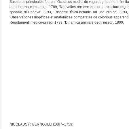
Sus obras principales fueron: ‘Occursus medici de vaga aegritudine infirmita
aure interna comparata’ 1789, ‘Nouvelles recherches sur la structure orga
spedale di Padova’ 1793, ‘Riscontri físico-botanici ad uso clinico’ 1793, ‘
‘Observationes dioptricae et anatomicae comparatae de coloribus apparentibus,
Regolamenti médico-pratici’ 1799, ‘Dinamica animale degli insetti’, 1800.
NICOLAUS (I) BERNOULLI (1687–1759)