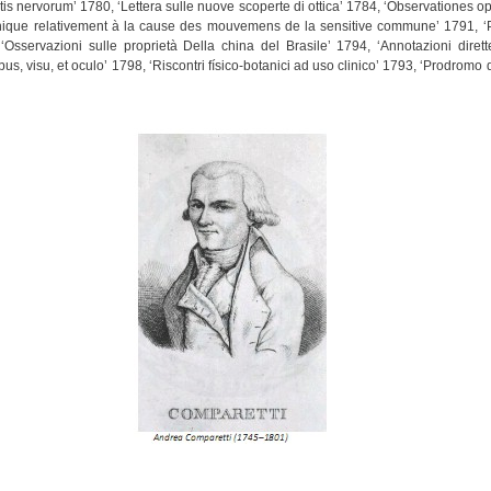
tis nervorum’ 1780, ‘Lettera sulle nuove scoperte di ottica’ 1784, ‘Observationes o
nique relativement à la cause des mouvemens de la sensitive commune’ 1791, ‘Pro
Osservazioni sulle proprietà Della china del Brasile’ 1794, ‘Annotazioni dirette 
 visu, et oculo’ 1798, ‘Riscontri físico-botanici ad uso clinico’ 1793, ‘Prodromo di