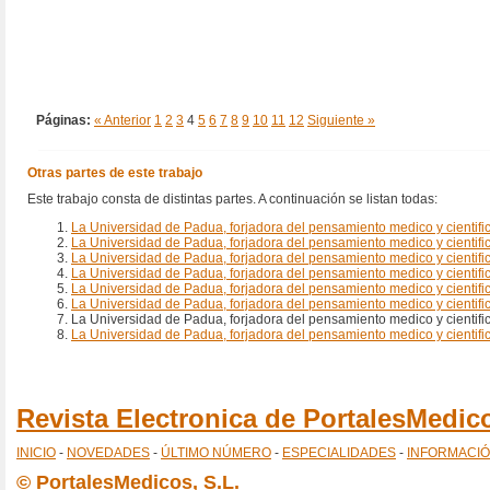
Páginas:
« Anterior
1
2
3
4
5
6
7
8
9
10
11
12
Siguiente »
Otras partes de este trabajo
Este trabajo consta de distintas partes. A continuación se listan todas:
La Universidad de Padua, forjadora del pensamiento medico y cientifi
La Universidad de Padua, forjadora del pensamiento medico y cientific
La Universidad de Padua, forjadora del pensamiento medico y cientifico
La Universidad de Padua, forjadora del pensamiento medico y cientifi
La Universidad de Padua, forjadora del pensamiento medico y cientifi
La Universidad de Padua, forjadora del pensamiento medico y cientific
La Universidad de Padua, forjadora del pensamiento medico y cientific
La Universidad de Padua, forjadora del pensamiento medico y cientifi
Revista Electronica de PortalesMedi
INICIO
-
NOVEDADES
-
ÚLTIMO NÚMERO
-
ESPECIALIDADES
-
INFORMACI
© PortalesMedicos, S.L.