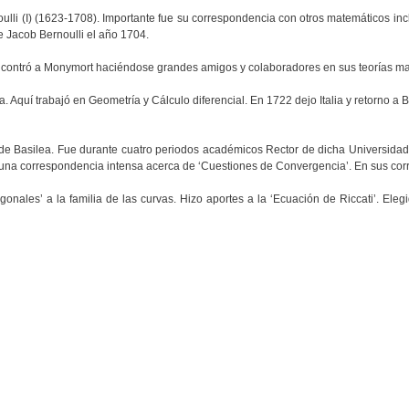
oulli (I) (1623-1708). Importante fue su correspondencia con otros matemáticos in
e Jacob Bernoulli el año 1704.
 encontró a Monymort haciéndose grandes amigos y colaboradores en sus teorías m
. Aquí trabajó en Geometría y Cálculo diferencial. En 1722 dejo Italia y retorno a
 Basilea. Fue durante cuatro periodos académicos Rector de dicha Universidad. 
a correspondencia intensa acerca de ‘Cuestiones de Convergencia’. En sus corresp
togonales’ a la familia de las curvas. Hizo aportes a la ‘Ecuación de Riccati’. 