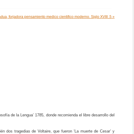
dua, forjadora pensamiento medico cientifico moderno. Siglo XVIII .5 »
sofía de la Lengua’ 1785, donde recomienda el libre desarrollo del
ién dos tragedias de Voltaire, que fueron ‘La muerte de Cesar’ y