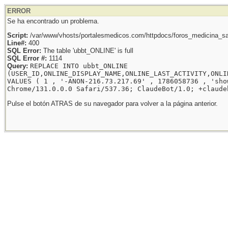
ERROR
Se ha encontrado un problema.
Script:
/var/www/vhosts/portalesmedicos.com/httpdocs/foros_medicina_sal
Line#:
400
SQL Error:
The table 'ubbt_ONLINE' is full
SQL Error #:
1114
Query:
REPLACE INTO ubbt_ONLINE
(USER_ID,ONLINE_DISPLAY_NAME,ONLINE_LAST_ACTIVITY,ONLI
VALUES ( 1 , '-ANON-216.73.217.69' , 1786058736 , 'sho
Chrome/131.0.0.0 Safari/537.36; ClaudeBot/1.0; +claude
Pulse el botón ATRAS de su navegador para volver a la página anterior.