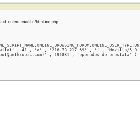
ud_enfermeria/libs/html.inc.php
NE_SCRIPT_NAME,ONLINE_BROWSING_FORUM,ONLINE_USER_TYPE,ON
wflat' , 41 , 'a' , '216.73.217.69' , '' , 'Mozilla/5.0 
bot@anthropic.com)' , 191831 , 'operados de prostata' )