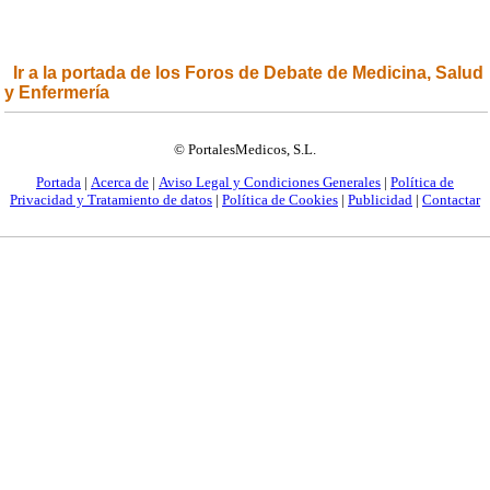
Ir a la portada de los Foros de Debate de Medicina, Salud
y Enfermería
© PortalesMedicos, S.L.
Portada
|
Acerca de
|
Aviso Legal y Condiciones Generales
|
Política de
Privacidad y Tratamiento de datos
|
Política de Cookies
|
Publicidad
|
Contactar