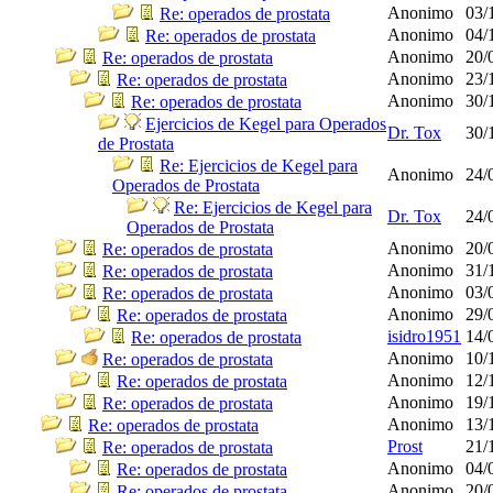
Anonimo
03/
Re: operados de prostata
Anonimo
04/
Re: operados de prostata
Anonimo
20/
Re: operados de prostata
Anonimo
23/
Re: operados de prostata
Anonimo
30/
Re: operados de prostata
Ejercicios de Kegel para Operados
Dr. Tox
30/
de Prostata
Re: Ejercicios de Kegel para
Anonimo
24/
Operados de Prostata
Re: Ejercicios de Kegel para
Dr. Tox
24/
Operados de Prostata
Anonimo
20/
Re: operados de prostata
Anonimo
31/
Re: operados de prostata
Anonimo
03/
Re: operados de prostata
Anonimo
29/
Re: operados de prostata
isidro1951
14/
Re: operados de prostata
Anonimo
10/
Re: operados de prostata
Anonimo
12/
Re: operados de prostata
Anonimo
19/
Re: operados de prostata
Anonimo
13/
Re: operados de prostata
Prost
21/
Re: operados de prostata
Anonimo
04/
Re: operados de prostata
Anonimo
20/
Re: operados de prostata