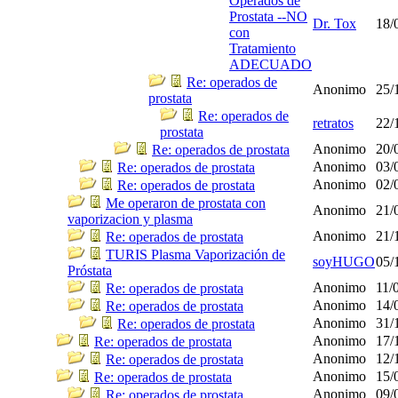
Operados de
Prostata --NO
Dr. Tox
18/
con
Tratamiento
ADECUADO
Re: operados de
Anonimo
25/
prostata
Re: operados de
retratos
22/
prostata
Anonimo
20/
Re: operados de prostata
Anonimo
03/
Re: operados de prostata
Anonimo
02/
Re: operados de prostata
Me operaron de prostata con
Anonimo
21/
vaporizacion y plasma
Anonimo
21/
Re: operados de prostata
TURIS Plasma Vaporización de
soyHUGO
05/
Próstata
Anonimo
11/
Re: operados de prostata
Anonimo
14/
Re: operados de prostata
Anonimo
31/
Re: operados de prostata
Anonimo
17/
Re: operados de prostata
Anonimo
12/
Re: operados de prostata
Anonimo
15/
Re: operados de prostata
Anonimo
09/
Re: operados de prostata