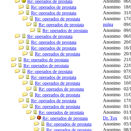
Anonimo
06/
Re: operados de prostata
Anonimo
18/
Re: operados de prostata
Anonimo
31/
Re: operados de prostata
Anonimo
17/
Re: operados de prostata
pulga
09/
Re: operados de prostata
Anonimo
09/
Re: operados de prostata
Anonimo
06/
Re: operados de prostata
Anonimo
20/
Re: operados de prostata
Anonimo
16/
Re: operados de prostata
Anonimo
20/
Re: operados de prostata
Anonimo
21/
Re: operados de prostata
Anonimo
22/
Re: operados de prostata
Anonimo
07/
Re: operados de prostata
Anonimo
02/
Re: operados de prostata
Anonimo
10/
Re: operados de prostata
Anonimo
02/
Re: operados de prostata
Anonimo
11/
Re: operados de prostata
Anonimo
17/
Re: operados de prostata
Anonimo
01/
Re: operados de prostata
Anonimo
01/
Re: operados de prostata
Dr. Tox
01/
Re: operados de prostata
Anonimo
05/
Re: operados de prostata
Anonimo
08/
Re: operados de prostata