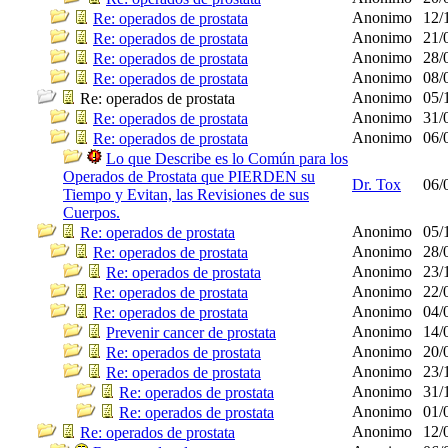
Anonimo
12/
Re: operados de prostata
Anonimo
21/
Re: operados de prostata
Anonimo
28/
Re: operados de prostata
Anonimo
08/
Re: operados de prostata
Anonimo
05/
Re: operados de prostata
Anonimo
31/
Re: operados de prostata
Anonimo
06/
Re: operados de prostata
Lo que Describe es lo Común para los
Operados de Prostata que PIERDEN su
Dr. Tox
06/
Tiempo y Evitan, las Revisiones de sus
Cuerpos.
Anonimo
05/
Re: operados de prostata
Anonimo
28/
Re: operados de prostata
Anonimo
23/
Re: operados de prostata
Anonimo
22/
Re: operados de prostata
Anonimo
04/
Re: operados de prostata
Anonimo
14/
Prevenir cancer de prostata
Anonimo
20/
Re: operados de prostata
Anonimo
23/
Re: operados de prostata
Anonimo
31/
Re: operados de prostata
Anonimo
01/
Re: operados de prostata
Anonimo
12/
Re: operados de prostata