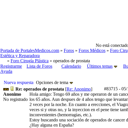
No está conectado
Portada de PortalesMedicos.com
»
Foros
»
Foros Médicos
»
Foro Cirug
Estética y Reparadora
»
Foro Cirugía Plástica
» operados de prostata
Registrarme
Lista de Foros
Calendario
Últimos temas
Bu
Ayuda
Nueva respuesta
Opciones de tema
#83715
-
05/
Re: operados de prostata
[
Re: Anonimo
]
Anonimo
Hola amigo: Tengo 69 años y me operaron de un cancer
No registrado
los 65 años. Aun despues de 4 años tengo que levantar
2 veces por la noche. En cuanto a erecciones, el Viagr
veces si y otras no, y la inyeccion en el pene tiene tam
inconvenientes (hemorragias, etc.).
Estoy buscando una sociación de operados de cancer d
¿Hay alguna en España?