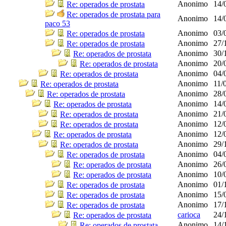
Anonimo
14/
Re: operados de prostata
Re: operados de prostata para
Anonimo
14/
paco 53
Anonimo
03/
Re: operados de prostata
Anonimo
27/
Re: operados de prostata
Anonimo
30/
Re: operados de prostata
Anonimo
20/
Re: operados de prostata
Anonimo
04/
Re: operados de prostata
Anonimo
11/
Re: operados de prostata
Anonimo
28/
Re: operados de prostata
Anonimo
14/
Re: operados de prostata
Anonimo
21/
Re: operados de prostata
Anonimo
12/
Re: operados de prostata
Anonimo
12/
Re: operados de prostata
Anonimo
29/
Re: operados de prostata
Anonimo
04/
Re: operados de prostata
Anonimo
26/
Re: operados de prostata
Anonimo
10/
Re: operados de prostata
Anonimo
01/
Re: operados de prostata
Anonimo
15/
Re: operados de prostata
Anonimo
17/
Re: operados de prostata
carioca
24/
Re: operados de prostata
Anonimo
14/
Re: operados de prostata