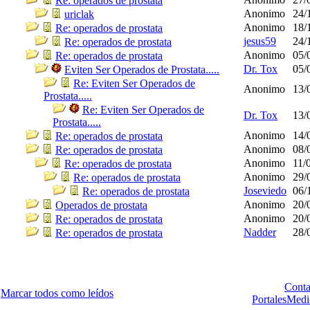
Re: operados de prostata
Anonimo
24/
uriclak
Anonimo
18/
Re: operados de prostata
jesus59
24/
Re: operados de prostata
Anonimo
05/
Re: operados de prostata
Dr. Tox
05/
Eviten Ser Operados de Prostata.....
Re: Eviten Ser Operados de
Anonimo
13/
Prostata.....
Re: Eviten Ser Operados de
Dr. Tox
13/
Prostata.....
Anonimo
14/
Re: operados de prostata
Anonimo
08/
Re: operados de prostata
Anonimo
11/
Re: operados de prostata
Anonimo
29/
Re: operados de prostata
Joseviedo
06/
Re: operados de prostata
Anonimo
20/
Operados de prostata
Anonimo
20/
Re: operados de prostata
Nadder
28/
Re: operados de prostata
Conta
Marcar todos como leídos
PortalesMed