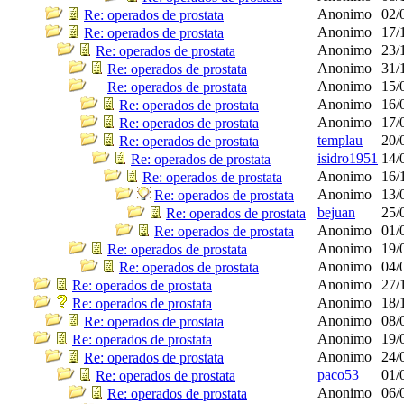
Anonimo
02/
Re: operados de prostata
Anonimo
17/
Re: operados de prostata
Anonimo
23/
Re: operados de prostata
Anonimo
31/
Re: operados de prostata
Anonimo
15/
Re: operados de prostata
Anonimo
16/
Re: operados de prostata
Anonimo
17/
Re: operados de prostata
templau
20/
Re: operados de prostata
isidro1951
14/
Re: operados de prostata
Anonimo
16/
Re: operados de prostata
Anonimo
13/
Re: operados de prostata
bejuan
25/
Re: operados de prostata
Anonimo
01/
Re: operados de prostata
Anonimo
19/
Re: operados de prostata
Anonimo
04/
Re: operados de prostata
Anonimo
27/
Re: operados de prostata
Anonimo
18/
Re: operados de prostata
Anonimo
08/
Re: operados de prostata
Anonimo
19/
Re: operados de prostata
Anonimo
24/
Re: operados de prostata
paco53
01/
Re: operados de prostata
Anonimo
06/
Re: operados de prostata