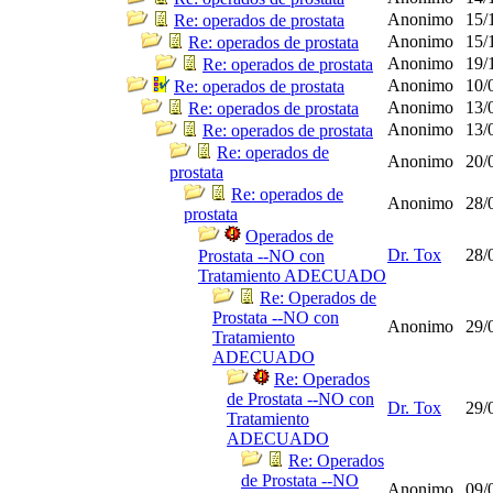
Anonimo
15/
Re: operados de prostata
Anonimo
15/
Re: operados de prostata
Anonimo
19/
Re: operados de prostata
Anonimo
10/
Re: operados de prostata
Anonimo
13/
Re: operados de prostata
Anonimo
13/
Re: operados de prostata
Re: operados de
Anonimo
20/
prostata
Re: operados de
Anonimo
28/
prostata
Operados de
Dr. Tox
28/
Prostata --NO con
Tratamiento ADECUADO
Re: Operados de
Prostata --NO con
Anonimo
29/
Tratamiento
ADECUADO
Re: Operados
de Prostata --NO con
Dr. Tox
29/
Tratamiento
ADECUADO
Re: Operados
de Prostata --NO
Anonimo
09/