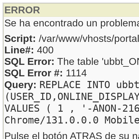
ERROR
Se ha encontrado un problem
Script:
/var/www/vhosts/porta
Line#:
400
SQL Error:
The table 'ubbt_ON
SQL Error #:
1114
REPLACE INTO ubb
Query:
(USER_ID,ONLINE_DISPLA
VALUES ( 1 , '-ANON-21
Chrome/131.0.0.0 Mobil
Pulse el botón ATRAS de su na