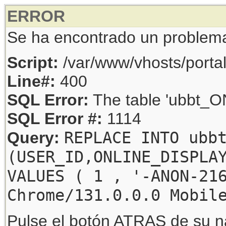
ERROR
Se ha encontrado un problem
Script:
/var/www/vhosts/porta
Line#:
400
SQL Error:
The table 'ubbt_ON
SQL Error #:
1114
REPLACE INTO ubb
Query:
(USER_ID,ONLINE_DISPLA
VALUES ( 1 , '-ANON-21
Chrome/131.0.0.0 Mobil
Pulse el botón ATRAS de su na