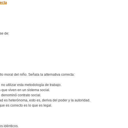
ecta
se de:
o moral del niño. Señala la alternativa correcta:
 no utilizar esta metodología de trabajo.
s que viven en un sistema social.
 denominó contrato social.
ad es heterónoma, esto es, deriva del poder y la autoridad.
que es correcto es lo que es legal.
s idénticos.