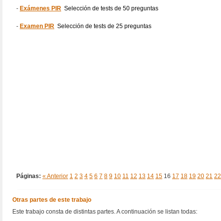
-
Exámenes PIR
Selección de tests de 50 preguntas
-
Examen PIR
Selección de tests de 25 preguntas
Páginas:
« Anterior
1
2
3
4
5
6
7
8
9
10
11
12
13
14
15
16
17
18
19
20
21
22
Otras partes de este trabajo
Este trabajo consta de distintas partes. A continuación se listan todas: