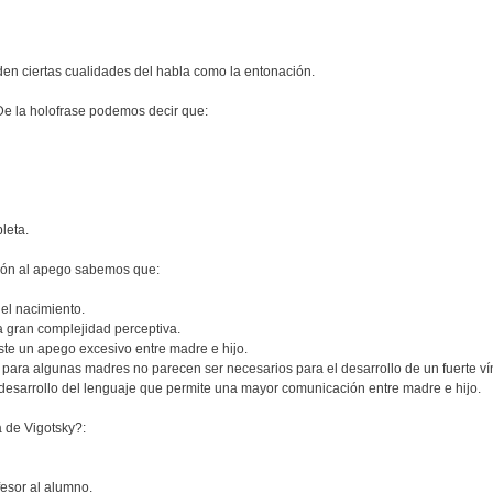
den ciertas cualidades del habla como la entonación.
 De la holofrase podemos decir que:
leta.
ción al apego sabemos que:
el nacimiento.
a gran complejidad perceptiva.
ste un apego excesivo entre madre e hijo.
 para algunas madres no parecen ser necesarios para el desarrollo de un fuerte ví
 desarrollo del lenguaje que permite una mayor comunicación entre madre e hijo.
a de Vigotsky?:
fesor al alumno.