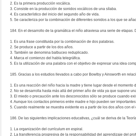
2. Es la primera producción vocálica.
3. Consiste en la producción de sonidos vocálicos de una sílaba.
4. Es característico del inicio del segundo año de vida.
5. Se caracteriza por la combinación de diferentes sonidos a los que se aña
184. En el desarrollo de la gramática el niño atraviesa una serie de etapas.
1. Es una frase constituida por la combinación de dos palabras.
2. Se produce a partir de los dos años.
3. También se denomina balbuceo reduplicado.
4. Marca el comienzo del habla telegráfica.
5. Es la utilización de una palabra con el objetivo de expresar una idea comp
185. Gracias a los estudios llevados a cabo por Bowlby y Ainsworth en rela
1. Es una reacción del niño hacia la madre y tiene lugar desde el momento d
2. No se desarrolla hasta más allá del primer año de vida ya que supone un
3. El miedo o precaución ante los desconocidos sólo se produce cuando exi
4. Aunque los contactos primeros entre madre e hijo pueden ser importantes
5. Cuando realmente se muestra evidente es a partir de los dos años con el
186. De las siguientes implicaciones educativas, ¿cuál se deriva de la Teorí
1. La organización del currículum en espiral.
2. La transferencia progresiva de la responsabilidad del aprendizaje del pro