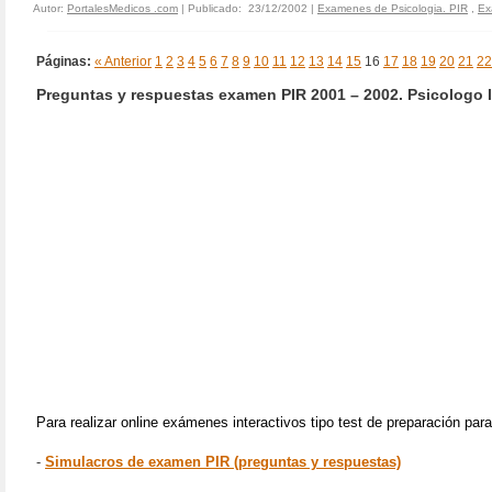
Autor:
PortalesMedicos .com
| Publicado: 23/12/2002 |
Examenes de Psicologia. PIR
,
Ex
Páginas:
« Anterior
1
2
3
4
5
6
7
8
9
10
11
12
13
14
15
16
17
18
19
20
21
22
Preguntas y respuestas examen PIR 2001 – 2002. Psicologo I
Para realizar online exámenes interactivos tipo test de preparación par
-
Simulacros de examen PIR (preguntas y respuestas)