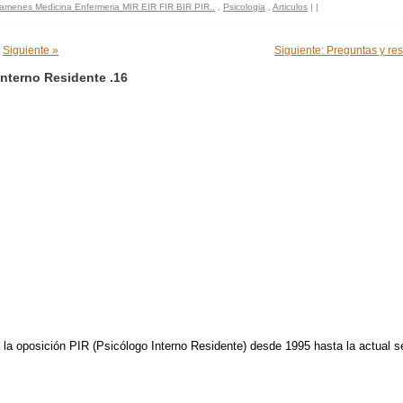
amenes Medicina Enfermeria MIR EIR FIR BIR PIR..
,
Psicologia
,
Articulos
|
|
Siguiente »
Siguiente: Preguntas y re
nterno Residente .16
a la oposición PIR (Psicólogo Interno Residente) desde 1995 hasta la actual s