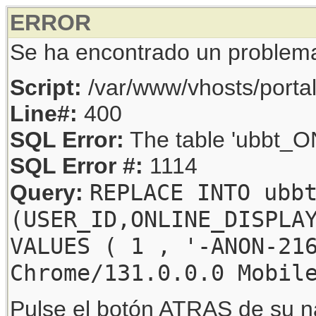
ERROR
Se ha encontrado un problem
Script:
/var/www/vhosts/porta
Line#:
400
SQL Error:
The table 'ubbt_ON
SQL Error #:
1114
REPLACE INTO ubb
Query:
(USER_ID,ONLINE_DISPLA
VALUES ( 1 , '-ANON-21
Chrome/131.0.0.0 Mobil
Pulse el botón ATRAS de su na