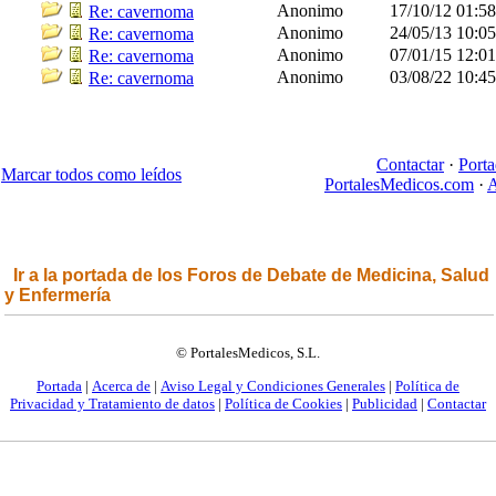
Anonimo
17/10/12
01:5
Re: cavernoma
Anonimo
24/05/13
10:0
Re: cavernoma
Anonimo
07/01/15
12:0
Re: cavernoma
Anonimo
03/08/22
10:4
Re: cavernoma
Contactar
·
Porta
Marcar todos como leídos
PortalesMedicos.com
·
A
Ir a la portada de los Foros de Debate de Medicina, Salud
y Enfermería
© PortalesMedicos, S.L.
Portada
|
Acerca de
|
Aviso Legal y Condiciones Generales
|
Política de
Privacidad y Tratamiento de datos
|
Política de Cookies
|
Publicidad
|
Contactar