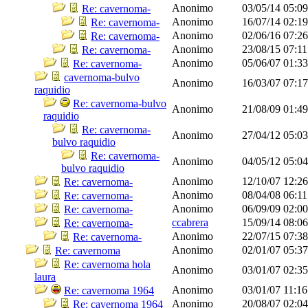
Anonimo
03/05/14
05:0
Re: cavernoma-
Anonimo
16/07/14
02:1
Re: cavernoma-
Anonimo
02/06/16
07:2
Re: cavernoma-
Anonimo
23/08/15
07:1
Re: cavernoma-
Anonimo
05/06/07
01:3
Re: cavernoma-
cavernoma-bulvo
Anonimo
16/03/07
07:1
raquidio
Re: cavernoma-bulvo
Anonimo
21/08/09
01:4
raquidio
Re: cavernoma-
Anonimo
27/04/12
05:0
bulvo raquidio
Re: cavernoma-
Anonimo
04/05/12
05:0
bulvo raquidio
Anonimo
12/10/07
12:2
Re: cavernoma-
Anonimo
08/04/08
06:1
Re: cavernoma-
Anonimo
06/09/09
02:0
Re: cavernoma-
ccabrera
15/09/14
08:0
Re: cavernoma-
Anonimo
22/07/15
07:3
Re: cavernoma-
Anonimo
02/01/07
05:3
Re: cavernoma
Re: cavernoma hola
Anonimo
03/01/07
02:3
laura
Anonimo
03/01/07
11:1
Re: cavernoma 1964
Anonimo
20/08/07
02:0
Re: cavernoma 1964