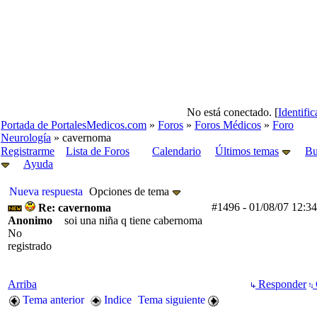
No está conectado. [
Identifi
Portada de PortalesMedicos.com
»
Foros
»
Foros Médicos
»
Foro
Neurología
» cavernoma
Registrarme
Lista de Foros
Calendario
Últimos temas
Bu
Ayuda
Nueva respuesta
Opciones de tema
#1496
-
01/08/07
12:3
Re: cavernoma
Anonimo
soi una niña q tiene cabernoma
No
registrado
Arriba
Responder
Tema anterior
Indice
Tema siguiente