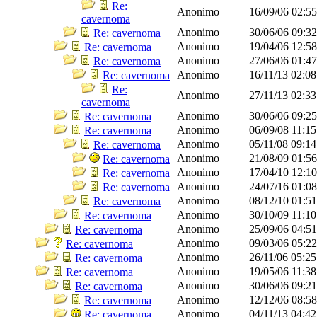
Re:
Anonimo
16/09/06
02:5
cavernoma
Anonimo
30/06/06
09:3
Re: cavernoma
Anonimo
19/04/06
12:5
Re: cavernoma
Anonimo
27/06/06
01:4
Re: cavernoma
Anonimo
16/11/13
02:0
Re: cavernoma
Re:
Anonimo
27/11/13
02:3
cavernoma
Anonimo
30/06/06
09:2
Re: cavernoma
Anonimo
06/09/08
11:1
Re: cavernoma
Anonimo
05/11/08
09:1
Re: cavernoma
Anonimo
21/08/09
01:5
Re: cavernoma
Anonimo
17/04/10
12:1
Re: cavernoma
Anonimo
24/07/16
01:0
Re: cavernoma
Anonimo
08/12/10
01:5
Re: cavernoma
Anonimo
30/10/09
11:1
Re: cavernoma
Anonimo
25/09/06
04:5
Re: cavernoma
Anonimo
09/03/06
05:2
Re: cavernoma
Anonimo
26/11/06
05:2
Re: cavernoma
Anonimo
19/05/06
11:3
Re: cavernoma
Anonimo
30/06/06
09:2
Re: cavernoma
Anonimo
12/12/06
08:5
Re: cavernoma
Anonimo
04/11/13
04:4
Re: cavernoma