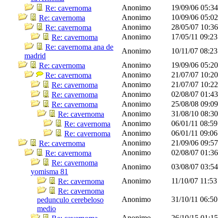
Anonimo
19/09/06
05:3
Re: cavernoma
Anonimo
10/09/06
05:0
Re: cavernoma
Anonimo
28/05/07
10:3
Re: cavernoma
Anonimo
17/05/11
09:2
Re: cavernoma
Re: cavernoma ana de
Anonimo
10/11/07
08:2
madrid
Anonimo
19/09/06
05:2
Re: cavernoma
Anonimo
21/07/07
10:2
Re: cavernoma
Anonimo
21/07/07
10:2
Re: cavernoma
Anonimo
02/08/07
01:4
Re: cavernoma
Anonimo
25/08/08
09:0
Re: cavernoma
Anonimo
31/08/10
08:3
Re: cavernoma
Anonimo
06/01/11
08:5
Re: cavernoma
Anonimo
06/01/11
09:0
Re: cavernoma
Anonimo
21/09/06
09:5
Re: cavernoma
Anonimo
02/08/07
01:3
Re: cavernoma
Re: cavernoma
Anonimo
03/08/07
03:5
yomisma 81
Anonimo
11/10/07
11:5
Re: cavernoma
Re: cavernoma
Anonimo
31/10/11
06:5
pedunculo cerebeloso
medio
Anonimo
26/10/15
01:1