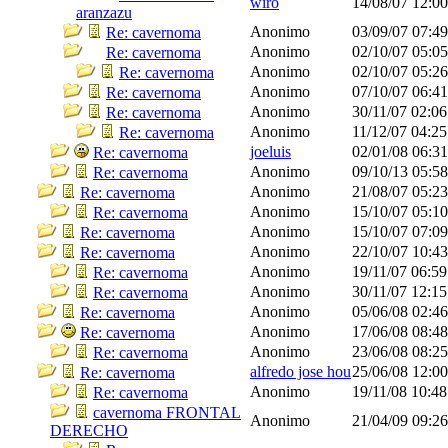
wiro
14/08/07
12:0
aranzazu
Anonimo
03/09/07
07:4
Re: cavernoma
Anonimo
02/10/07
05:0
Re: cavernoma
Anonimo
02/10/07
05:2
Re: cavernoma
Anonimo
07/10/07
06:4
Re: cavernoma
Anonimo
30/11/07
02:0
Re: cavernoma
Anonimo
11/12/07
04:2
Re: cavernoma
joeluis
02/01/08
06:3
Re: cavernoma
Anonimo
09/10/13
05:5
Re: cavernoma
Anonimo
21/08/07
05:2
Re: cavernoma
Anonimo
15/10/07
05:1
Re: cavernoma
Anonimo
15/10/07
07:0
Re: cavernoma
Anonimo
22/10/07
10:4
Re: cavernoma
Anonimo
19/11/07
06:5
Re: cavernoma
Anonimo
30/11/07
12:1
Re: cavernoma
Anonimo
05/06/08
02:4
Re: cavernoma
Anonimo
17/06/08
08:4
Re: cavernoma
Anonimo
23/06/08
08:2
Re: cavernoma
alfredo jose hou
25/06/08
12:0
Re: cavernoma
Anonimo
19/11/08
10:4
Re: cavernoma
cavernoma FRONTAL
Anonimo
21/04/09
09:2
DERECHO