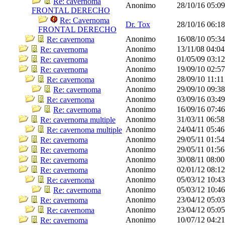
Re: cavernoma
Anonimo
28/10/16
05:0
FRONTAL DERECHO
Re: Cavernoma
Dr. Tox
28/10/16
06:1
FRONTAL DERECHO
Anonimo
16/08/10
05:3
Re: cavernoma
Anonimo
13/11/08
04:0
Re: cavernoma
Anonimo
01/05/09
03:1
Re: cavernoma
Anonimo
19/09/10
02:5
Re: cavernoma
Anonimo
28/09/10
11:1
Re: cavernoma
Anonimo
29/09/10
09:3
Re: cavernoma
Anonimo
03/09/16
03:4
Re: cavernoma
Anonimo
16/09/16
07:4
Re: cavernoma
Anonimo
31/03/11
06:5
Re: cavernoma multiple
Anonimo
24/04/11
05:4
Re: cavernoma multiple
Anonimo
29/05/11
01:5
Re: cavernoma
Anonimo
29/05/11
01:5
Re: cavernoma
Anonimo
30/08/11
08:0
Re: cavernoma
Anonimo
02/01/12
08:1
Re: cavernoma
Anonimo
05/03/12
10:4
Re: cavernoma
Anonimo
05/03/12
10:4
Re: cavernoma
Anonimo
23/04/12
05:0
Re: cavernoma
Anonimo
23/04/12
05:0
Re: cavernoma
Anonimo
10/07/12
04:2
Re: cavernoma