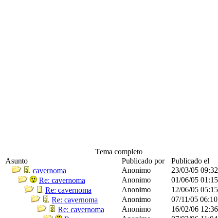
Tema completo
Asunto
Publicado por
Publicado el
Anonimo
23/03/05
09:3
cavernoma
Anonimo
01/06/05
01:1
Re: cavernoma
Anonimo
12/06/05
05:1
Re: cavernoma
Anonimo
07/11/05
06:1
Re: cavernoma
Anonimo
16/02/06
12:3
Re: cavernoma