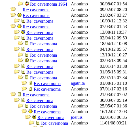
Anonimo
30/08/07
01:5
Re: cavernoma 1964
Anonimo
09/02/07
08:2
Re: cavernoma
Anonimo
21/02/07
03:2
Re: cavernoma
Anonimo
10/09/12
12:3
Re: cavernoma
Anonimo
07/03/07
01:5
Re: cavernoma
Anonimo
13/08/11
10:3
Re: cavernoma
Anonimo
02/04/12
09:5
Re: cavernoma
Anonimo
18/04/12
10:0
Re: cavernoma
Anonimo
04/10/12
05:5
Re: cavernoma
Anonimo
13/10/12
10:2
Re: cavernoma
Anonimo
02/03/13
09:5
Re: cavernoma
Anonimo
03/01/14
01:3
Re: cavernoma
Anonimo
31/05/15
09:3
Re: cavernoma
Anonimo
22/07/15
07:3
Re: cavernoma
agathita
01/08/15
01:1
Re: cavernoma
Anonimo
07/01/17
03:1
Re: cavernoma
Anonimo
21/03/07
07:0
Re: cavernoma
Anonimo
30/03/07
05:1
Re: cavernoma
Anonimo
25/05/07
01:3
Re: cavernoma
Anonimo
16/12/07
12:0
Re: cavernoma
joeluis
02/01/08
06:3
Re: cavernoma
Anonimo
11/01/08
09:2
Re: cavernoma