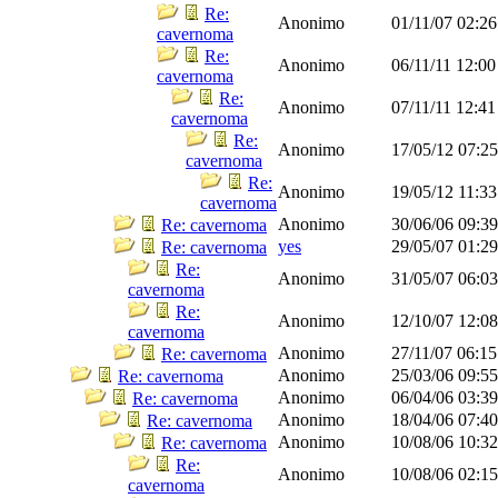
Re:
Anonimo
01/11/07
02:2
cavernoma
Re:
Anonimo
06/11/11
12:0
cavernoma
Re:
Anonimo
07/11/11
12:4
cavernoma
Re:
Anonimo
17/05/12
07:2
cavernoma
Re:
Anonimo
19/05/12
11:3
cavernoma
Anonimo
30/06/06
09:3
Re: cavernoma
yes
29/05/07
01:2
Re: cavernoma
Re:
Anonimo
31/05/07
06:0
cavernoma
Re:
Anonimo
12/10/07
12:0
cavernoma
Anonimo
27/11/07
06:1
Re: cavernoma
Anonimo
25/03/06
09:5
Re: cavernoma
Anonimo
06/04/06
03:3
Re: cavernoma
Anonimo
18/04/06
07:4
Re: cavernoma
Anonimo
10/08/06
10:3
Re: cavernoma
Re:
Anonimo
10/08/06
02:1
cavernoma