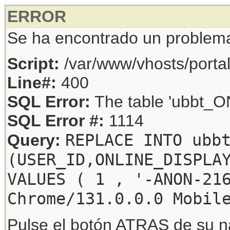
ERROR
Se ha encontrado un problem
Script:
/var/www/vhosts/porta
Line#:
400
SQL Error:
The table 'ubbt_ON
SQL Error #:
1114
REPLACE INTO ubb
Query:
(USER_ID,ONLINE_DISPLA
VALUES ( 1 , '-ANON-21
Chrome/131.0.0.0 Mobil
Pulse el botón ATRAS de su na