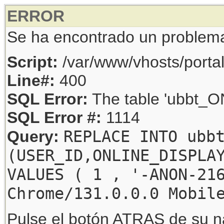
ERROR
Se ha encontrado un problem
Script:
/var/www/vhosts/porta
Line#:
400
SQL Error:
The table 'ubbt_ON
SQL Error #:
1114
REPLACE INTO ubb
Query:
(USER_ID,ONLINE_DISPLA
VALUES ( 1 , '-ANON-21
Chrome/131.0.0.0 Mobil
Pulse el botón ATRAS de su na