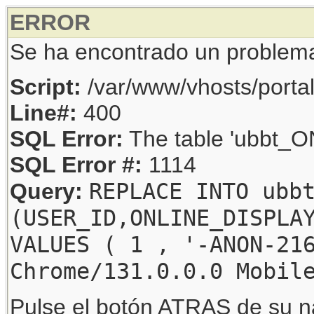
ERROR
Se ha encontrado un problem
Script:
/var/www/vhosts/porta
Line#:
400
SQL Error:
The table 'ubbt_ON
SQL Error #:
1114
REPLACE INTO ubb
Query:
(USER_ID,ONLINE_DISPLA
VALUES ( 1 , '-ANON-21
Chrome/131.0.0.0 Mobil
Pulse el botón ATRAS de su na