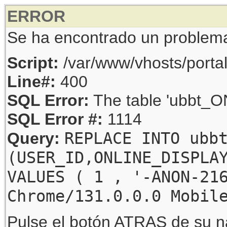
ERROR
Se ha encontrado un problem
Script:
/var/www/vhosts/porta
Line#:
400
SQL Error:
The table 'ubbt_ON
SQL Error #:
1114
REPLACE INTO ubb
Query:
(USER_ID,ONLINE_DISPLA
VALUES ( 1 , '-ANON-21
Chrome/131.0.0.0 Mobil
Pulse el botón ATRAS de su na