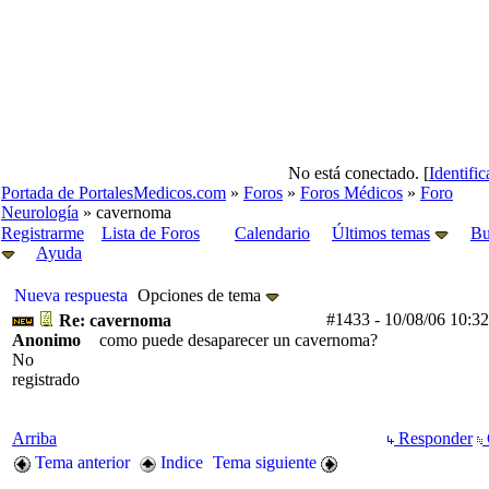
No está conectado. [
Identifi
Portada de PortalesMedicos.com
»
Foros
»
Foros Médicos
»
Foro
Neurología
» cavernoma
Registrarme
Lista de Foros
Calendario
Últimos temas
Bu
Ayuda
Nueva respuesta
Opciones de tema
#1433
-
10/08/06
10:3
Re: cavernoma
Anonimo
como puede desaparecer un cavernoma?
No
registrado
Arriba
Responder
Tema anterior
Indice
Tema siguiente