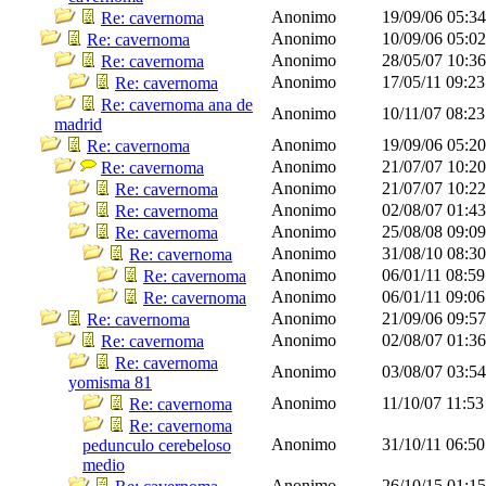
Anonimo
19/09/06
05:3
Re: cavernoma
Anonimo
10/09/06
05:0
Re: cavernoma
Anonimo
28/05/07
10:3
Re: cavernoma
Anonimo
17/05/11
09:2
Re: cavernoma
Re: cavernoma ana de
Anonimo
10/11/07
08:2
madrid
Anonimo
19/09/06
05:2
Re: cavernoma
Anonimo
21/07/07
10:2
Re: cavernoma
Anonimo
21/07/07
10:2
Re: cavernoma
Anonimo
02/08/07
01:4
Re: cavernoma
Anonimo
25/08/08
09:0
Re: cavernoma
Anonimo
31/08/10
08:3
Re: cavernoma
Anonimo
06/01/11
08:5
Re: cavernoma
Anonimo
06/01/11
09:0
Re: cavernoma
Anonimo
21/09/06
09:5
Re: cavernoma
Anonimo
02/08/07
01:3
Re: cavernoma
Re: cavernoma
Anonimo
03/08/07
03:5
yomisma 81
Anonimo
11/10/07
11:5
Re: cavernoma
Re: cavernoma
Anonimo
31/10/11
06:5
pedunculo cerebeloso
medio
Anonimo
26/10/15
01:1