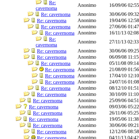
Re:
Anonimo
16/09/06
02:5
cavernoma
Anonimo
30/06/06
09:3
Re: cavernoma
Anonimo
19/04/06
12:5
Re: cavernoma
Anonimo
27/06/06
01:4
Re: cavernoma
Anonimo
16/11/13
02:0
Re: cavernoma
Re:
Anonimo
27/11/13
02:3
cavernoma
Anonimo
30/06/06
09:2
Re: cavernoma
Anonimo
06/09/08
11:1
Re: cavernoma
Anonimo
05/11/08
09:1
Re: cavernoma
Anonimo
21/08/09
01:5
Re: cavernoma
Anonimo
17/04/10
12:1
Re: cavernoma
Anonimo
24/07/16
01:0
Re: cavernoma
Anonimo
08/12/10
01:5
Re: cavernoma
Anonimo
30/10/09
11:1
Re: cavernoma
Anonimo
25/09/06
04:5
Re: cavernoma
Anonimo
09/03/06
05:2
Re: cavernoma
Anonimo
26/11/06
05:2
Re: cavernoma
Anonimo
19/05/06
11:3
Re: cavernoma
Anonimo
30/06/06
09:2
Re: cavernoma
Anonimo
12/12/06
08:5
Re: cavernoma
Anonimo
04/11/13
04:4
Re: cavernoma