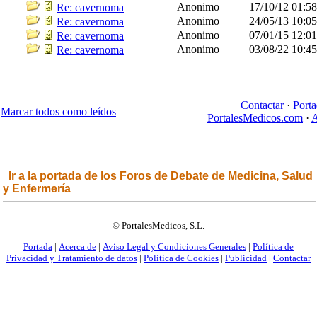
Anonimo
17/10/12
01:5
Re: cavernoma
Anonimo
24/05/13
10:0
Re: cavernoma
Anonimo
07/01/15
12:0
Re: cavernoma
Anonimo
03/08/22
10:4
Re: cavernoma
Contactar
·
Porta
Marcar todos como leídos
PortalesMedicos.com
·
A
Ir a la portada de los Foros de Debate de Medicina, Salud
y Enfermería
© PortalesMedicos, S.L.
Portada
|
Acerca de
|
Aviso Legal y Condiciones Generales
|
Política de
Privacidad y Tratamiento de datos
|
Política de Cookies
|
Publicidad
|
Contactar