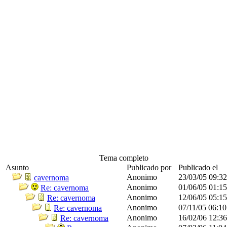
Tema completo
Asunto
Publicado por
Publicado el
Anonimo
23/03/05
09:3
cavernoma
Anonimo
01/06/05
01:1
Re: cavernoma
Anonimo
12/06/05
05:1
Re: cavernoma
Anonimo
07/11/05
06:1
Re: cavernoma
Anonimo
16/02/06
12:3
Re: cavernoma