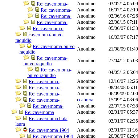
Anonimo
03/05/14
05:0
Re: cavernoma-
Anonimo
16/07/14
02:1
Re: cavernoma-
Anonimo
02/06/16
07:2
Re: cavernoma-
Anonimo
23/08/15
07:1
Re: cavernoma-
Anonimo
05/06/07
01:3
Re: cavernoma-
cavernoma-bulvo
Anonimo
16/03/07
07:1
raquidio
Re: cavernoma-bulvo
Anonimo
21/08/09
01:4
raquidio
Re: cavernoma-
Anonimo
27/04/12
05:0
bulvo raquidio
Re: cavernoma-
Anonimo
04/05/12
05:0
bulvo raquidio
Anonimo
12/10/07
12:2
Re: cavernoma-
Anonimo
08/04/08
06:1
Re: cavernoma-
Anonimo
06/09/09
02:0
Re: cavernoma-
ccabrera
15/09/14
08:0
Re: cavernoma-
Anonimo
22/07/15
07:3
Re: cavernoma-
Anonimo
02/01/07
05:3
Re: cavernoma
Re: cavernoma hola
Anonimo
03/01/07
02:3
laura
Anonimo
03/01/07
11:1
Re: cavernoma 1964
Anonimo
20/08/07
02:0
Re: cavernoma 1964