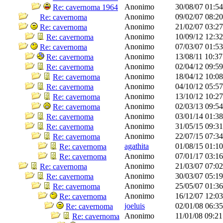
Anonimo
30/08/07
01:5
Re: cavernoma 1964
Anonimo
09/02/07
08:2
Re: cavernoma
Anonimo
21/02/07
03:2
Re: cavernoma
Anonimo
10/09/12
12:3
Re: cavernoma
Anonimo
07/03/07
01:5
Re: cavernoma
Anonimo
13/08/11
10:3
Re: cavernoma
Anonimo
02/04/12
09:5
Re: cavernoma
Anonimo
18/04/12
10:0
Re: cavernoma
Anonimo
04/10/12
05:5
Re: cavernoma
Anonimo
13/10/12
10:2
Re: cavernoma
Anonimo
02/03/13
09:5
Re: cavernoma
Anonimo
03/01/14
01:3
Re: cavernoma
Anonimo
31/05/15
09:3
Re: cavernoma
Anonimo
22/07/15
07:3
Re: cavernoma
agathita
01/08/15
01:1
Re: cavernoma
Anonimo
07/01/17
03:1
Re: cavernoma
Anonimo
21/03/07
07:0
Re: cavernoma
Anonimo
30/03/07
05:1
Re: cavernoma
Anonimo
25/05/07
01:3
Re: cavernoma
Anonimo
16/12/07
12:0
Re: cavernoma
joeluis
02/01/08
06:3
Re: cavernoma
Anonimo
11/01/08
09:2
Re: cavernoma