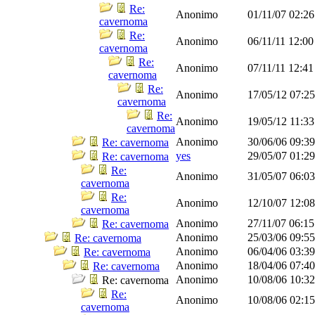
Re:
Anonimo
01/11/07
02:2
cavernoma
Re:
Anonimo
06/11/11
12:0
cavernoma
Re:
Anonimo
07/11/11
12:4
cavernoma
Re:
Anonimo
17/05/12
07:2
cavernoma
Re:
Anonimo
19/05/12
11:3
cavernoma
Anonimo
30/06/06
09:3
Re: cavernoma
yes
29/05/07
01:2
Re: cavernoma
Re:
Anonimo
31/05/07
06:0
cavernoma
Re:
Anonimo
12/10/07
12:0
cavernoma
Anonimo
27/11/07
06:1
Re: cavernoma
Anonimo
25/03/06
09:5
Re: cavernoma
Anonimo
06/04/06
03:3
Re: cavernoma
Anonimo
18/04/06
07:4
Re: cavernoma
Anonimo
10/08/06
10:3
Re: cavernoma
Re:
Anonimo
10/08/06
02:1
cavernoma