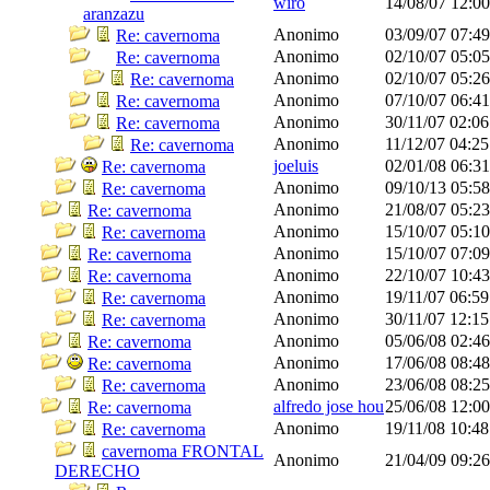
wiro
14/08/07
12:0
aranzazu
Anonimo
03/09/07
07:4
Re: cavernoma
Anonimo
02/10/07
05:0
Re: cavernoma
Anonimo
02/10/07
05:2
Re: cavernoma
Anonimo
07/10/07
06:4
Re: cavernoma
Anonimo
30/11/07
02:0
Re: cavernoma
Anonimo
11/12/07
04:2
Re: cavernoma
joeluis
02/01/08
06:3
Re: cavernoma
Anonimo
09/10/13
05:5
Re: cavernoma
Anonimo
21/08/07
05:2
Re: cavernoma
Anonimo
15/10/07
05:1
Re: cavernoma
Anonimo
15/10/07
07:0
Re: cavernoma
Anonimo
22/10/07
10:4
Re: cavernoma
Anonimo
19/11/07
06:5
Re: cavernoma
Anonimo
30/11/07
12:1
Re: cavernoma
Anonimo
05/06/08
02:4
Re: cavernoma
Anonimo
17/06/08
08:4
Re: cavernoma
Anonimo
23/06/08
08:2
Re: cavernoma
alfredo jose hou
25/06/08
12:0
Re: cavernoma
Anonimo
19/11/08
10:4
Re: cavernoma
cavernoma FRONTAL
Anonimo
21/04/09
09:2
DERECHO