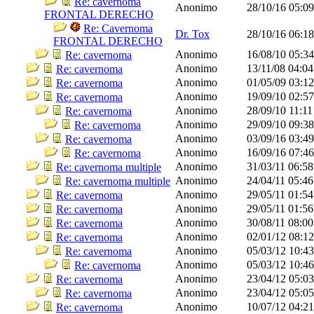
Re: cavernoma
Anonimo
28/10/16
05:0
FRONTAL DERECHO
Re: Cavernoma
Dr. Tox
28/10/16
06:1
FRONTAL DERECHO
Anonimo
16/08/10
05:3
Re: cavernoma
Anonimo
13/11/08
04:0
Re: cavernoma
Anonimo
01/05/09
03:1
Re: cavernoma
Anonimo
19/09/10
02:5
Re: cavernoma
Anonimo
28/09/10
11:1
Re: cavernoma
Anonimo
29/09/10
09:3
Re: cavernoma
Anonimo
03/09/16
03:4
Re: cavernoma
Anonimo
16/09/16
07:4
Re: cavernoma
Anonimo
31/03/11
06:5
Re: cavernoma multiple
Anonimo
24/04/11
05:4
Re: cavernoma multiple
Anonimo
29/05/11
01:5
Re: cavernoma
Anonimo
29/05/11
01:5
Re: cavernoma
Anonimo
30/08/11
08:0
Re: cavernoma
Anonimo
02/01/12
08:1
Re: cavernoma
Anonimo
05/03/12
10:4
Re: cavernoma
Anonimo
05/03/12
10:4
Re: cavernoma
Anonimo
23/04/12
05:0
Re: cavernoma
Anonimo
23/04/12
05:0
Re: cavernoma
Anonimo
10/07/12
04:2
Re: cavernoma