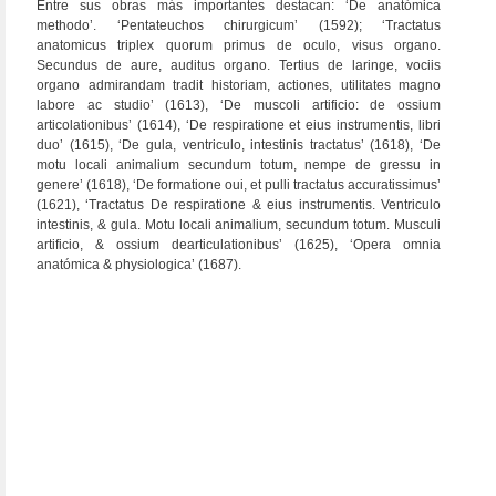
Entre sus obras más importantes destacan: ‘De anatómica
methodo’. ‘Pentateuchos chirurgicum’ (1592); ‘Tractatus
anatomicus triplex quorum primus de oculo, visus organo.
Secundus de aure, auditus organo. Tertius de laringe, vociis
organo admirandam tradit historiam, actiones, utilitates magno
labore ac studio’ (1613), ‘De muscoli artificio: de ossium
articolationibus’ (1614), ‘De respiratione et eius instrumentis, libri
duo’ (1615), ‘De gula, ventriculo, intestinis tractatus’ (1618), ‘De
motu locali animalium secundum totum, nempe de gressu in
genere’ (1618), ‘De formatione oui, et pulli tractatus accuratissimus’
(1621), ‘Tractatus De respiratione & eius instrumentis. Ventriculo
intestinis, & gula. Motu locali animalium, secundum totum. Musculi
artificio, & ossium dearticulationibus’ (1625), ‘Opera omnia
anatómica & physiologica’ (1687).