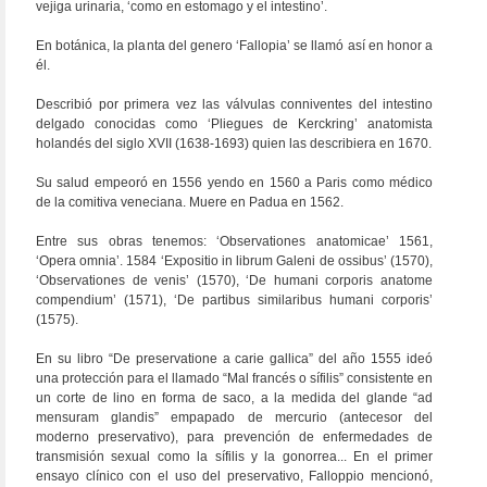
vejiga urinaria, ‘como en estomago y el intestino’.
En botánica, la planta del genero ‘Fallopia’ se llamó así en honor a
él.
Describió por primera vez las válvulas conniventes del intestino
delgado conocidas como ‘Pliegues de Kerckring’ anatomista
holandés del siglo XVII (1638-1693) quien las describiera en 1670.
Su salud empeoró en 1556 yendo en 1560 a Paris como médico
de la comitiva veneciana. Muere en Padua en 1562.
Entre sus obras tenemos: ‘Observationes anatomicae’ 1561,
‘Opera omnia’. 1584 ‘Expositio in librum Galeni de ossibus’ (1570),
‘Observationes de venis’ (1570), ‘De humani corporis anatome
compendium’ (1571), ‘De partibus similaribus humani corporis’
(1575).
En su libro “De preservatione a carie gallica” del año 1555 ideó
una protección para el llamado “Mal francés o sífilis” consistente en
un corte de lino en forma de saco, a la medida del glande “ad
mensuram glandis” empapado de mercurio (antecesor del
moderno preservativo), para prevención de enfermedades de
transmisión sexual como la sífilis y la gonorrea... En el primer
ensayo clínico con el uso del preservativo, Falloppio mencionó,