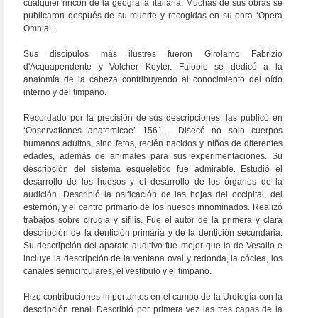
cualquier rincón de la geografía italiana. Muchas de sus obras se
publicaron después de su muerte y recogidas en su obra ‘Opera
Omnia’.
Sus discípulos más ilustres fueron Girolamo Fabrizio
d'Acquapendente y Volcher Koyter. Falopio se dedicó a la
anatomía de la cabeza contribuyendo al conocimiento del oído
interno y del tímpano.
Recordado por la precisión de sus descripciones, las publicó en
‘Observationes anatomicae’ 1561 . Disecó no solo cuerpos
humanos adultos, sino fetos, recién nacidos y niños de diferentes
edades, además de animales para sus experimentaciones. Su
descripción del sistema esquelético fue admirable. Estudió el
desarrollo de los huesos y el desarrollo de los órganos de la
audición. Describió la osificación de las hojas del occipital, del
esternón, y el centro primario de los huesos innominados. Realizó
trabajos sobre cirugía y sífilis. Fue el autor de la primera y clara
descripción de la dentición primaria y de la dentición secundaria.
Su descripción del aparato auditivo fue mejor que la de Vesalio e
incluye la descripción de la ventana oval y redonda, la cóclea, los
canales semicirculares, el vestíbulo y el tímpano.
Hizo contribuciones importantes en el campo de la Urología con la
descripción renal. Describió por primera vez las tres capas de la