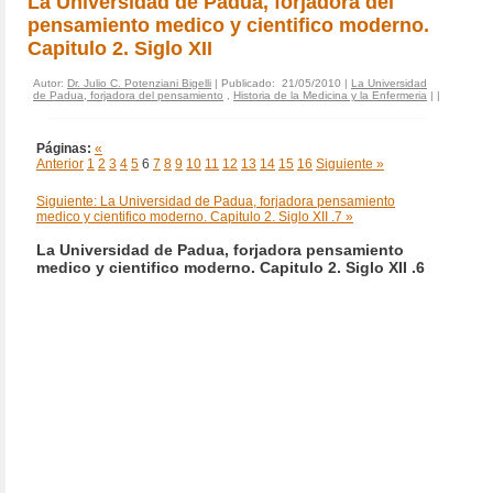
La Universidad de Padua, forjadora del
pensamiento medico y cientifico moderno.
Capitulo 2. Siglo XII
Autor:
Dr. Julio C. Potenziani Bigelli
| Publicado: 21/05/2010 |
La Universidad
de Padua, forjadora del pensamiento
,
Historia de la Medicina y la Enfermeria
|
|
Páginas:
«
Anterior
1
2
3
4
5
6
7
8
9
10
11
12
13
14
15
16
Siguiente »
Siguiente: La Universidad de Padua, forjadora pensamiento
medico y cientifico moderno. Capitulo 2. Siglo XII .7 »
La Universidad de Padua, forjadora pensamiento
medico y cientifico moderno. Capitulo 2. Siglo XII .6