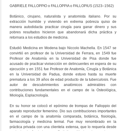
GABRIELE FALLOPPIO o FALLOPPIA o FALLOPIUS (1523–1562)
Botánico, cirujano, naturalista y anatomista italiano. Por su
extracción humilde y viviendo en extrema pobreza quiso de
manera autodidacta practicar cirugía para ganar dinero y sus
pobres resultados hicieron que abandonará dicha práctica y
retornara a los estudios de medicina.
Estudió Medicina en Modena bajo Niccolo Machella. En 1547 se
convirtió en profesor de la Universidad de Ferrara, en 1549 fue
Profesor de Anatomía en la Universidad de Pisa donde fue
acusado de practicar vivisección en delincuentes en espera de su
ejecución y en 1551 fue Profesor de Anatomía, Cirugía y Botánica
en la Universidad de Padua, donde estuvo hasta su muerte
prematura a los 39 años de edad producto de la tuberculosis. Fue
autor de descubrimientos anatómicos admirables con
contribuciones fundamentales en el campo de la Osteológica,
Miología, Esplacnología.
En su honor se colocó el epónimo de trompas de Falloppio del
aparato reproductor femenino. Dio sus contribuciones importantes
en el campo de la anatomía comparada, botánica, fisiología,
farmacología y medicina termal. Fue muy renombrado en la
práctica privada con una clientela extensa, que lo requería desde