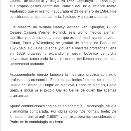
Cátedra de anatomía y cirugía en 1565. Construyó en 1584 bajo
sus propios gastos dentro del ‘Palacio del Bo’ el célebre Teatro
Anatómico que él mismo inauguraría el 23 de enero de 1584. Fue
considerado un gran anatomista, fisiólogo, y un gran cirujano.
Fue maestro de William Harvey, Adriaan van Spieghel, Giulio
Cesare Casseri, Werner Rolfinck, éste último médico alemán,
cientifico y botánico que a pesar que estudió medicina en Leyden,
Oxford, Paris y Wittemberg se graduó de médico en Padua en
1625 bajo la guía de Spieghel y quien al volverse profesor en Jena
en 1629 organizó y expandió el jardín botánico de dicha
universidad, como parte de sus recuerdos del tiempo pasado en la
Universidad paduana.
Acquapendente ejerció también la medicina práctica con éxito
profesional y económico. Entre sus pacientes famosos se cuenta el
Duque de Urbino, el Duque de Mantova, Carlos de Medicis, Paolo
Sarpi, e inclusive el propio Galileo Galilei de quien fue además
gran amigo.
Aportó contribuciones originales en anatomía, Embriología, cirugía
y anatomía comparada. Por obras como “De formatu foetu; De
formatione oui, et pulli (1600)”, y por ésta obra fue considerado el
Padre de la embriología moderna.