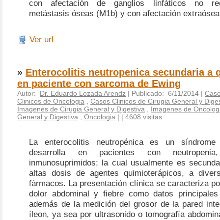
con afectación de ganglios linfáticos no re
metástasis óseas (M1b) y con afectación extraósea
Ver url
»
Enterocolitis neutropenica secundaria a 
en paciente con sarcoma de Ewing
Autor:
Dr. Eduardo Lozada Arendz
| Publicado: 6/11/2014 |
Caso
Clinicos de Oncologia
,
Casos Clinicos de Cirugia General y Dige
Imagenes de Cirugia General y Digestiva
,
Imagenes de Oncolog
General y Digestiva
,
Oncologia
|
| 4608 visitas
La enterocolitis neutropénica es un síndrome
desarrolla en pacientes con neutropenia,
inmunosuprimidos; la cual usualmente es secunda
altas dosis de agentes quimioterápicos, a diver
fármacos. La presentación clínica se caracteriza po
dolor abdominal y fiebre como datos principales 
además de la medición del grosor de la pared inte
íleon, ya sea por ultrasonido o tomografía abdomin