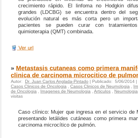
crecimiento rápido. El linfoma no Hodgkin difu
grandes (LDCBG) se encuentra dentro del seg
evolución natural es más corta pero un impor
pacientes se pueden curar con tratamientos
quimioterapia (QMT) combinada.
Ver url
»
Metastasis cutaneas como primera manif
clinica de carcinoma microcitico de pulmo
Autor:
Dr. Juan Carlos Anglada-Pintado
| Publicado: 5/06/2014 
Casos Clinicos de Oncologia
,
Casos Clinicos de Neumologia
,
I
de Oncologia
,
Imagenes de Neumologia
,
Articulos
,
Neumologia
visitas
Caso clínico: Mujer que ingresa en el servicio de 
presentando letálides cutáneas como primera man
carcinoma microcítico de pulmón.