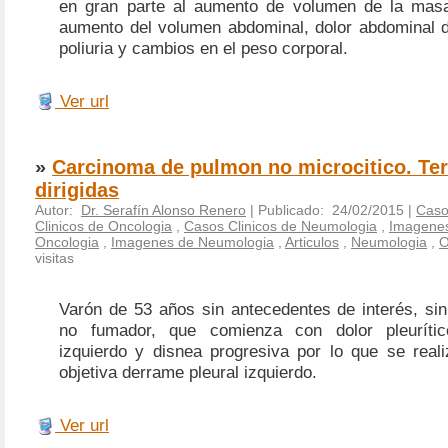
en gran parte al aumento de volumen de la masa
aumento del volumen abdominal, dolor abdominal di
poliuria y cambios en el peso corporal.
Ver url
»
Carcinoma de pulmon no microcitico. Te
dirigidas
Autor:
Dr. Serafín Alonso Renero
| Publicado: 24/02/2015 |
Caso
Clinicos de Oncologia
,
Casos Clinicos de Neumologia
,
Imagene
Oncologia
,
Imagenes de Neumologia
,
Articulos
,
Neumologia
,
O
visitas
Varón de 53 años sin antecedentes de interés, sin
no fumador, que comienza con dolor pleuríti
izquierdo y disnea progresiva por lo que se real
objetiva derrame pleural izquierdo.
Ver url