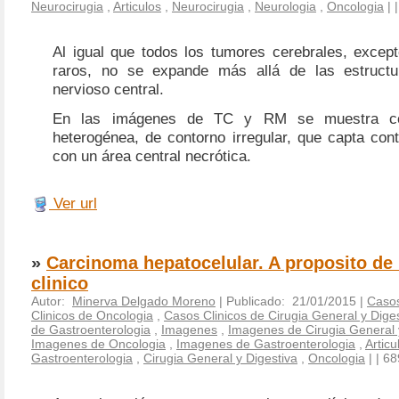
Neurocirugia
,
Articulos
,
Neurocirugia
,
Neurologia
,
Oncologia
|
Al igual que todos los tumores cerebrales, exce
raros, no se expande más allá de las estructu
nervioso central.
En las imágenes de TC y RM se muestra co
heterogénea, de contorno irregular, que capta cont
con un área central necrótica.
Ver url
»
Carcinoma hepatocelular. A proposito de
clinico
Autor:
Minerva Delgado Moreno
| Publicado: 21/01/2015 |
Casos
Clinicos de Oncologia
,
Casos Clinicos de Cirugia General y Dige
de Gastroenterologia
,
Imagenes
,
Imagenes de Cirugia General 
Imagenes de Oncologia
,
Imagenes de Gastroenterologia
,
Articu
Gastroenterologia
,
Cirugia General y Digestiva
,
Oncologia
|
| 68