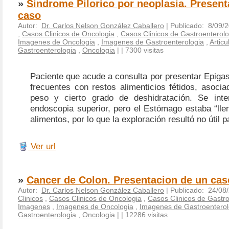
»
Sindrome Pilorico por neoplasia. Present
caso
Autor:
Dr. Carlos Nelson González Caballero
| Publicado: 8/09/
,
Casos Clinicos de Oncologia
,
Casos Clinicos de Gastroenterolo
Imagenes de Oncologia
,
Imagenes de Gastroenterologia
,
Articu
Gastroenterologia
,
Oncologia
|
| 7300 visitas
Paciente que acude a consulta por presentar Epigas
frecuentes con restos alimenticios fétidos, asoci
peso y cierto grado de deshidratación. Se inte
endoscopia superior, pero el Estómago estaba “lle
alimentos, por lo que la exploración resultó no útil p
Ver url
»
Cancer de Colon. Presentacion de un cas
Autor:
Dr. Carlos Nelson González Caballero
| Publicado: 24/08
Clinicos
,
Casos Clinicos de Oncologia
,
Casos Clinicos de Gastro
Imagenes
,
Imagenes de Oncologia
,
Imagenes de Gastroenterol
Gastroenterologia
,
Oncologia
|
| 12286 visitas