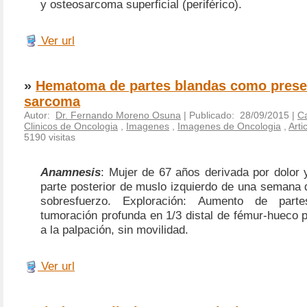
y osteosarcoma superficial (periférico).
Ver url
»
Hematoma de partes blandas como prese
sarcoma
Autor:
Dr. Fernando Moreno Osuna
| Publicado: 28/09/2015 |
Ca
Clinicos de Oncologia
,
Imagenes
,
Imagenes de Oncologia
,
Arti
5190 visitas
Anamnesis
: Mujer de 67 años derivada por dolor 
parte posterior de muslo izquierdo de una semana 
sobresfuerzo. Exploración: Aumento de part
tumoración profunda en 1/3 distal de fémur-hueco p
a la palpación, sin movilidad.
Ver url