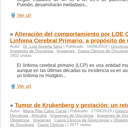
Pulmón, desarrollarán metástasis...
Ver url
»
Alteración del comportamiento por LOE C
Linfoma Cerebral Primario, a propósito de
Autor:
Dr. Luis Sopeña Sanz
| Publicado: 16/08/2019 |
Oncologi
Imagenes de Oncologia
,
Imagenes
,
Casos Clinicos de Oncologi
1802 visitas
El linfoma cerebral primario (LCP) es una entidad mu
aunque en las últimas décadas su incidencia va en au
un linfoma no Hodgkin...
Ver url
»
Tumor de Krukenberg y gestación: un ret
Autor:
María Pilar Calvo Carod
| Publicado: 27/06/2019 |
Ginecol
Oncologia
,
Articulos
,
Imagenes de Oncologia
,
Imagenes de Gin
Obstetricia
,
Imagenes
,
Casos Clinicos de Ginecologia y Obstetri
de Oncologia
,
Casos Clinicos
|
| 2077 visitas