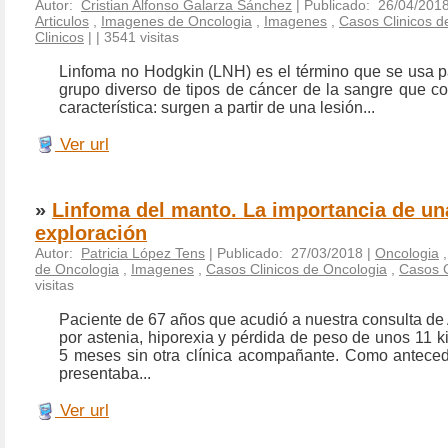
Autor:
Cristian Alfonso Galarza Sánchez
| Publicado: 26/04/201
Articulos
,
Imagenes de Oncologia
,
Imagenes
,
Casos Clinicos d
Clinicos
|
| 3541 visitas
Linfoma no Hodgkin (LNH) es el término que se usa 
grupo diverso de tipos de cáncer de la sangre que c
característica: surgen a partir de una lesión...
Ver url
»
Linfoma del manto. La importancia de u
exploración
Autor:
Patricia López Tens
| Publicado: 27/03/2018 |
Oncologia
de Oncologia
,
Imagenes
,
Casos Clinicos de Oncologia
,
Casos C
visitas
Paciente de 67 años que acudió a nuestra consulta de
por astenia, hiporexia y pérdida de peso de unos 11 ki
5 meses sin otra clínica acompañante. Como antece
presentaba...
Ver url