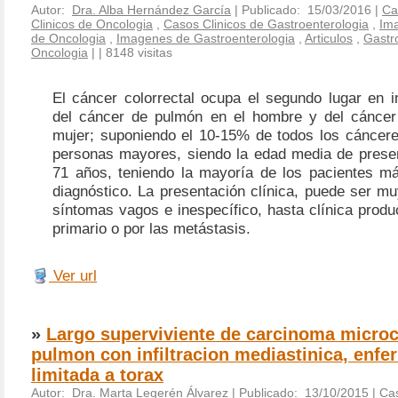
Autor:
Dra. Alba Hernández García
| Publicado: 15/03/2016 |
Ca
Clinicos de Oncologia
,
Casos Clinicos de Gastroenterologia
,
Im
de Oncologia
,
Imagenes de Gastroenterologia
,
Articulos
,
Gastr
Oncologia
|
| 8148 visitas
El cáncer colorrectal ocupa el segundo lugar en i
del cáncer de pulmón en el hombre y del cánce
mujer; suponiendo el 10-15% de todos los cáncer
personas mayores, siendo la edad media de presen
71 años, teniendo la mayoría de los pacientes m
diagnóstico. La presentación clínica, puede ser m
síntomas vagos e inespecífico, hasta clínica produ
primario o por las metástasis.
Ver url
»
Largo superviviente de carcinoma microc
pulmon con infiltracion mediastinica, enf
limitada a torax
Autor:
Dra. Marta Legerén Álvarez
| Publicado: 13/10/2015 |
Cas