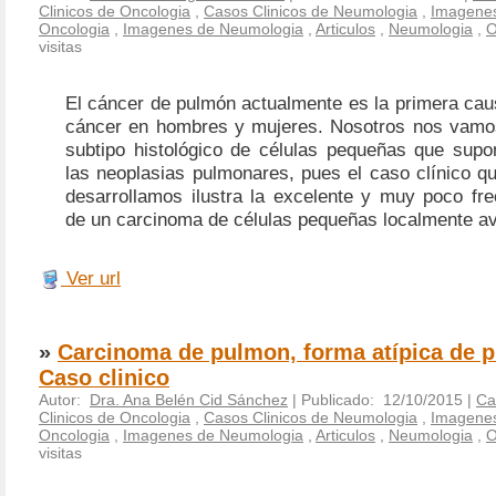
Clinicos de Oncologia
,
Casos Clinicos de Neumologia
,
Imagene
Oncologia
,
Imagenes de Neumologia
,
Articulos
,
Neumologia
,
O
visitas
El cáncer de pulmón actualmente es la primera cau
cáncer en hombres y mujeres. Nosotros nos vamos
subtipo histológico de células pequeñas que sup
las neoplasias pulmonares, pues el caso clínico q
desarrollamos ilustra la excelente y muy poco fre
de un carcinoma de células pequeñas localmente a
Ver url
»
Carcinoma de pulmon, forma atípica de p
Caso clinico
Autor:
Dra. Ana Belén Cid Sánchez
| Publicado: 12/10/2015 |
Ca
Clinicos de Oncologia
,
Casos Clinicos de Neumologia
,
Imagene
Oncologia
,
Imagenes de Neumologia
,
Articulos
,
Neumologia
,
O
visitas