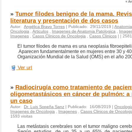
« Ant
»
Tumor filodes benigno de la mama. Revis
literatura y presentación de dos casos
Autor:
Angélica Bravo Torres
| Publicado: 29/11/2019 |
Anatomia
Oncologia
,
Articulos
,
Imagenes de Anatomia Patologica
,
Imagen
Imagenes
,
Casos Clinicos de Oncologia
,
Casos Clinicos
|
| 2581
El tumor filodes de mama es una neoplasia fibroepiteli
Aparecen fundamentalmente en mujeres entre 30 y 40
Organización Mundial de la Salud (OMS) en el año 2003,
Ver url
»
Radiocirugía como tratamiento de pacien
oligometastásicos en cáncer de pulmón: a 
un caso
Autor:
Dr. Luis Sopeña Sanz
| Publicado: 16/08/2019 |
Oncologi
Imagenes de Oncologia
,
Imagenes
,
Casos Clinicos de Oncologi
1593 visitas
Las metástasis cerebrales son el tumor maligno cereb
Según estudios, de un 35 a un 65% de paciente