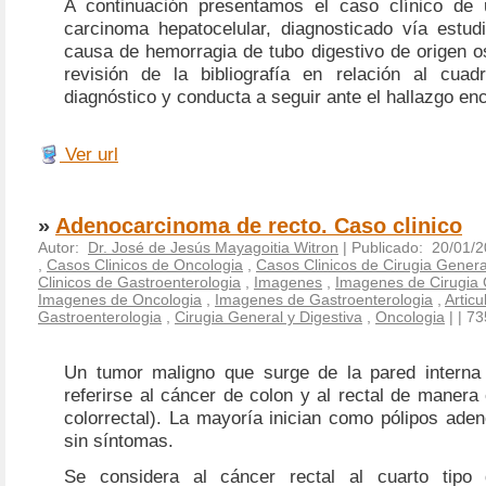
A continuación presentamos el caso clínico de 
carcinoma hepatocelular, diagnosticado vía estu
causa de hemorragia de tubo digestivo de origen o
revisión de la bibliografía en relación al cuad
diagnóstico y conducta a seguir ante el hallazgo en
Ver url
»
Adenocarcinoma de recto. Caso clinico
Autor:
Dr. José de Jesús Mayagoitia Witron
| Publicado: 20/01/2
,
Casos Clinicos de Oncologia
,
Casos Clinicos de Cirugia Genera
Clinicos de Gastroenterologia
,
Imagenes
,
Imagenes de Cirugia 
Imagenes de Oncologia
,
Imagenes de Gastroenterologia
,
Articu
Gastroenterologia
,
Cirugia General y Digestiva
,
Oncologia
|
| 73
Un tumor maligno que surge de la pared interna 
referirse al cáncer de colon y al rectal de manera
colorrectal). La mayoría inician como pólipos ade
sin síntomas.
Se considera al cáncer rectal al cuarto tip