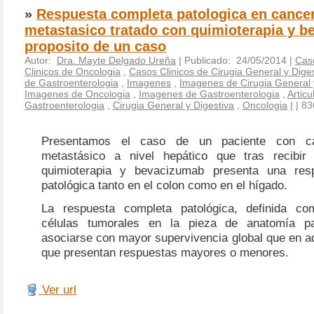
»
Respuesta completa patologica en cancer
metastasico tratado con quimioterapia y b
proposito de un caso
Autor:
Dra. Mayte Delgado Ureña
| Publicado: 24/05/2014 |
Caso
Clinicos de Oncologia
,
Casos Clinicos de Cirugia General y Dige
de Gastroenterologia
,
Imagenes
,
Imagenes de Cirugia General 
Imagenes de Oncologia
,
Imagenes de Gastroenterologia
,
Articu
Gastroenterologia
,
Cirugia General y Digestiva
,
Oncologia
|
| 83
Presentamos el caso de un paciente con c
metastásico a nivel hepático que tras recibir 
quimioterapia y bevacizumab presenta una res
patológica tanto en el colon como en el hígado.
La respuesta completa patológica, definida c
células tumorales en la pieza de anatomía pa
asociarse con mayor supervivencia global que en a
que presentan respuestas mayores o menores.
Ver url