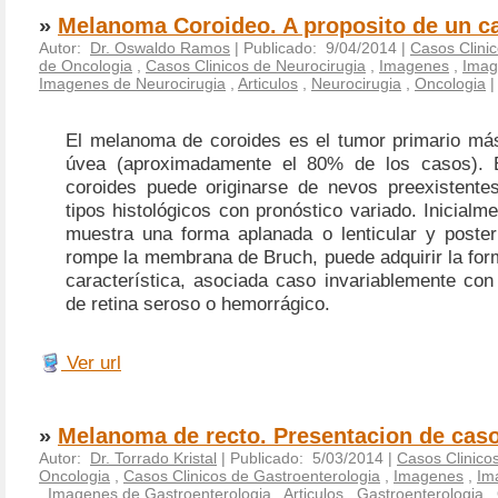
»
Melanoma Coroideo. A proposito de un c
Autor:
Dr. Oswaldo Ramos
| Publicado: 9/04/2014 |
Casos Clini
de Oncologia
,
Casos Clinicos de Neurocirugia
,
Imagenes
,
Imag
Imagenes de Neurocirugia
,
Articulos
,
Neurocirugia
,
Oncologia
El melanoma de coroides es el tumor primario más
úvea (aproximadamente el 80% de los casos).
coroides puede originarse de nevos preexistentes
tipos histológicos con pronóstico variado. Inicial
muestra una forma aplanada o lenticular y poste
rompe la membrana de Bruch, puede adquirir la fo
característica, asociada caso invariablemente con
de retina seroso o hemorrágico.
Ver url
»
Melanoma de recto. Presentacion de caso
Autor:
Dr. Torrado Kristal
| Publicado: 5/03/2014 |
Casos Clinico
Oncologia
,
Casos Clinicos de Gastroenterologia
,
Imagenes
,
Im
,
Imagenes de Gastroenterologia
,
Articulos
,
Gastroenterologia
,