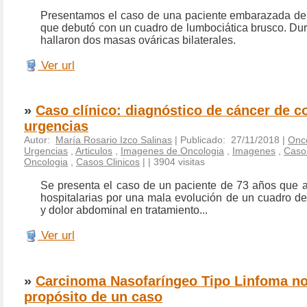
Presentamos el caso de una paciente embarazada de
que debutó con un cuadro de lumbociática brusco. Dur
hallaron dos masas ováricas bilaterales.
Ver url
»
Caso clínico: diagnóstico de cáncer de c
urgencias
Autor:
María Rosario Izco Salinas
| Publicado: 27/11/2018 |
Onc
Urgencias
,
Articulos
,
Imagenes de Oncologia
,
Imagenes
,
Casos
Oncologia
,
Casos Clinicos
|
| 3904 visitas
Se presenta el caso de un paciente de 73 años que 
hospitalarias por una mala evolución de un cuadro de
y dolor abdominal en tratamiento...
Ver url
»
Carcinoma Nasofaríngeo Tipo Linfoma no
propósito de un caso