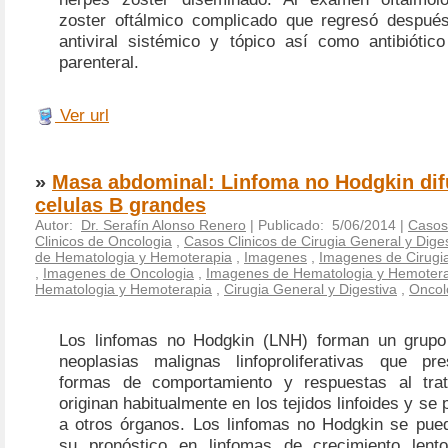
zoster oftálmico complicado que regresó después
antiviral sistémico y tópico así como antibiótico
parenteral.
Ver url
»
Masa abdominal: Linfoma no Hodgkin dif
celulas B grandes
Autor:
Dr. Serafín Alonso Renero
| Publicado: 5/06/2014 |
Casos 
Clinicos de Oncologia
,
Casos Clinicos de Cirugia General y Dige
de Hematologia y Hemoterapia
,
Imagenes
,
Imagenes de Cirugia
,
Imagenes de Oncologia
,
Imagenes de Hematologia y Hemoter
Hematologia y Hemoterapia
,
Cirugia General y Digestiva
,
Oncol
Los linfomas no Hodgkin (LNH) forman un grupo
neoplasias malignas linfoproliferativas que pre
formas de comportamiento y respuestas al trat
originan habitualmente en los tejidos linfoides y se
a otros órganos. Los linfomas no Hodgkin se pued
su pronóstico en linfomas de crecimiento lent