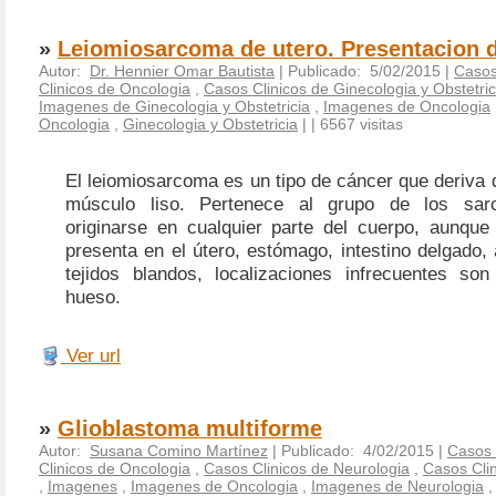
»
Leiomiosarcoma de utero. Presentacion 
Autor:
Dr. Hennier Omar Bautista
| Publicado: 5/02/2015 |
Casos
Clinicos de Oncologia
,
Casos Clinicos de Ginecologia y Obstetric
Imagenes de Ginecologia y Obstetricia
,
Imagenes de Oncologia
Oncologia
,
Ginecologia y Obstetricia
|
| 6567 visitas
El
leiomiosarcoma
es un tipo de
cáncer
que deriva d
músculo liso
. Pertenece al grupo de los
sar
originarse en cualquier parte del cuerpo, aunqu
presenta en el
útero
,
estómago
,
intestino delgado
,
tejidos blandos, localizaciones infrecuentes so
hueso
.
Ver url
»
Glioblastoma multiforme
Autor:
Susana Comino Martínez
| Publicado: 4/02/2015 |
Casos 
Clinicos de Oncologia
,
Casos Clinicos de Neurologia
,
Casos Clin
,
Imagenes
,
Imagenes de Oncologia
,
Imagenes de Neurologia