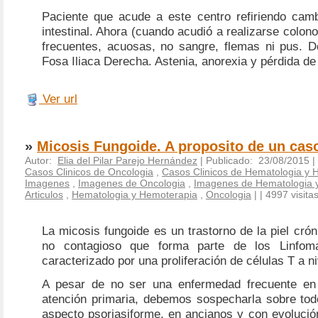
Paciente que acude a este centro refiriendo camb
intestinal. Ahora (cuando acudió a realizarse colono
frecuentes, acuosas, no sangre, flemas ni pus. D
Fosa Iliaca Derecha. Astenia, anorexia y pérdida de
Ver url
»
Micosis Fungoide. A proposito de un cas
Autor:
Elia del Pilar Parejo Hernández
| Publicado: 23/08/2015 |
Casos Clinicos de Oncologia
,
Casos Clinicos de Hematologia y 
Imagenes
,
Imagenes de Oncologia
,
Imagenes de Hematologia 
Articulos
,
Hematologia y Hemoterapia
,
Oncologia
|
| 4997 visita
La micosis fungoide es un trastorno de la piel crón
no contagioso que forma parte de los Linfom
caracterizado por una proliferación de células T a n
A pesar de no ser una enfermedad frecuente en 
atención primaria, debemos sospecharla sobre tod
aspecto psoriasiforme, en ancianos y con evolució