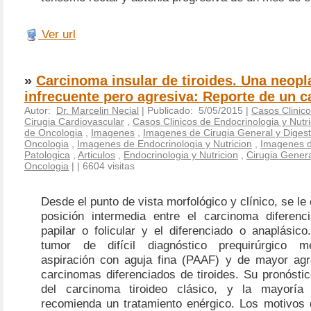
Ver url
»
Carcinoma insular de tiroides. Una neopl
infrecuente pero agresiva: Reporte de un c
Autor:
Dr. Marcelin Necial
| Publicado: 5/05/2015 |
Casos Clinic
Cirugia Cardiovascular
,
Casos Clinicos de Endocrinologia y Nutri
de Oncologia
,
Imagenes
,
Imagenes de Cirugia General y Digest
Oncologia
,
Imagenes de Endocrinologia y Nutricion
,
Imagenes d
Patologica
,
Articulos
,
Endocrinologia y Nutricion
,
Cirugia Genera
Oncologia
|
| 6604 visitas
Desde el punto de vista morfológico y clínico, se le
posición intermedia entre el carcinoma diferenci
papilar o folicular y el diferenciado o anaplásic
tumor de difícil diagnóstico prequirúrgico m
aspiración con aguja fina (PAAF) y de mayor agr
carcinomas diferenciados de tiroides. Su pronósti
del carcinoma tiroideo clásico, y la mayoría
recomienda un tratamiento enérgico. Los motivos 