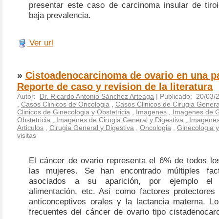
presentar este caso de carcinoma insular de tiro
baja prevalencia.
Ver url
»
Cistoadenocarcinoma de ovario en una pa
Reporte de caso y revision de la literatura
Autor:
Dr. Ricardo Antonio Sánchez Arteaga
| Publicado: 20/03/
,
Casos Clinicos de Oncologia
,
Casos Clinicos de Cirugia Genera
Clinicos de Ginecologia y Obstetricia
,
Imagenes
,
Imagenes de G
Obstetricia
,
Imagenes de Cirugia General y Digestiva
,
Imagenes
Articulos
,
Cirugia General y Digestiva
,
Oncologia
,
Ginecologia y
visitas
El cáncer de ovario representa el 6% de todos lo
las mujeres. Se han encontrado múltiples fac
asociados a su aparición, por ejemplo el 
alimentación, etc. Así como factores protectore
anticonceptivos orales y la lactancia materna. 
frecuentes del cáncer de ovario tipo cistadenoca