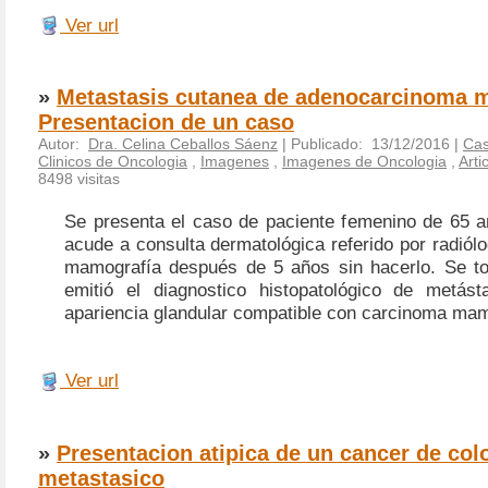
Ver url
»
Metastasis cutanea de adenocarcinoma 
Presentacion de un caso
Autor:
Dra. Celina Ceballos Sáenz
| Publicado: 13/12/2016 |
Cas
Clinicos de Oncologia
,
Imagenes
,
Imagenes de Oncologia
,
Arti
8498 visitas
Se presenta el caso de paciente femenino de 65 
acude a consulta dermatológica referido por radiólo
mamografía después de 5 años sin hacerlo. Se t
emitió el diagnostico histopatológico de metás
apariencia glandular compatible con carcinoma mam
Ver url
»
Presentacion atipica de un cancer de col
metastasico