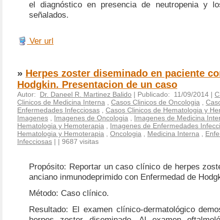
el diagnóstico en presencia de neutropenia y lo
señalados.
Ver url
»
Herpes zoster diseminado en paciente c
Hodgkin. Presentacion de un caso
Autor:
Dr. Daneel R. Martinez Balido
| Publicado: 11/09/2014 |
C
Clinicos de Medicina Interna
,
Casos Clinicos de Oncologia
,
Caso
Enfermedades Infecciosas
,
Casos Clinicos de Hematologia y He
Imagenes
,
Imagenes de Oncologia
,
Imagenes de Medicina Inte
Hematologia y Hemoterapia
,
Imagenes de Enfermedades Infecc
Hematologia y Hemoterapia
,
Oncologia
,
Medicina Interna
,
Enf
Infecciosas
|
| 9687 visitas
Propósito: Reportar un caso clínico de herpes zos
anciano inmunodeprimido con Enfermedad de Hodgk
Método: Caso clínico.
Resultado: El examen clínico-dermatológico demos
herpes zoster diseminado. Al examen oftalmol