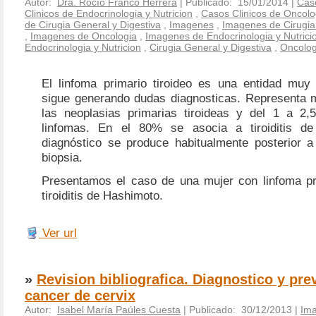
Autor:
Dra. Rocío Franco Herrera
| Publicado: 15/01/2014 |
Caso
Clinicos de Endocrinologia y Nutricion
,
Casos Clinicos de Oncolo
de Cirugia General y Digestiva
,
Imagenes
,
Imagenes de Cirugia
,
Imagenes de Oncologia
,
Imagenes de Endocrinologia y Nutrici
Endocrinologia y Nutricion
,
Cirugia General y Digestiva
,
Oncolog
El linfoma primario tiroideo es una entidad muy 
sigue generando dudas diagnosticas. Representa
las neoplasias primarias tiroideas y del 1 a 2
linfomas. En el 80% se asocia a tiroiditis d
diagnóstico se produce habitualmente posterior 
biopsia.
Presentamos el caso de una mujer con linfoma pri
tiroiditis de Hashimoto.
Ver url
»
Revision bibliografica. Diagnostico y pre
cancer de cervix
Autor:
Isabel María Paúles Cuesta
| Publicado: 30/12/2013 |
Im