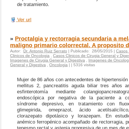
de tratamiento.
Ver url
»
Proctalgia y rectorragia secundaria a m
maligno primario colorrectal. A proposito 
Autor:
Dr. Antonio Ruiz Serrato
| Publicado: 28/05/2015 |
Casos 
Clinicos de Oncologia
,
Casos Clinicos de Cirugia General y Dige
Imagenes de Cirugia General y Digestiva
,
Imagenes de Oncolog
General y Digestiva
,
Oncologia
|
| 5316 visitas
Mujer de 86 años con antecedentes de hipertensión a
mellitus 2, pancreatitis aguda biliar tres años a
esfinterotomía mediante colangiopancreatogr
endoscópica por negativa de la paciente a co
síndrome depresivo, en tratamiento con fluoxet
glimepirida, omeprazol, ácido acetilsalicílico
clorazepato dipotásico y lorazepam. En estud
anémico ferropénico acompañado de rectorragia, pr
tenesmo rectal y astenia progresiva de un mes de e