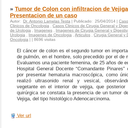
»
Tumor de Colon con infiltracion de Vejiga
Presentacion de un caso
Autor:
Dr. Antonio Lamelas Testa
| Publicado: 25/04/2014 |
Caso
Clinicos de Oncologia
,
Casos Clinicos de Cirugia General y Dige
de Urologia
,
Imagenes
,
Imagenes de Cirugia General y Digesti
Urologia
,
Imagenes de Oncologia
,
Articulos
,
Cirugia General y 
Oncologia
|
| 8696 visitas
El cáncer de colon es el segundo tumor en importa
de pulmón, en el hombre, solo precedido por el de 
Evaluamos una paciente femenina, de 25 años de ed
Hospital General Docente “Comandante Pinares” d
por presentar hematuria macroscópica, como únic
realizó ultrasonido renal y vesical, observá
vegetante en el interior de vejiga, que posterior 
quirúrgica se constata la presencia de un tumor de
Vejiga, del tipo histológico Adenocarcinoma.
Ver url