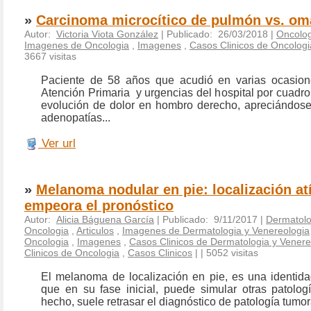
»
Carcinoma microcítico de pulmón vs. om
Autor:
Victoria Viota González
| Publicado: 26/03/2018 |
Oncolog
Imagenes de Oncologia
,
Imagenes
,
Casos Clinicos de Oncologi
3667 visitas
Paciente de 58 años que acudió en varias ocasion
Atención Primaria y urgencias del hospital por cuadr
evolución de dolor en hombro derecho, apreciándos
adenopatías...
Ver url
»
Melanoma nodular en pie: localización at
empeora el pronóstico
Autor:
Alicia Báguena García
| Publicado: 9/11/2017 |
Dermatolo
Oncologia
,
Articulos
,
Imagenes de Dermatologia y Venereologia
Oncologia
,
Imagenes
,
Casos Clinicos de Dermatologia y Venere
Clinicos de Oncologia
,
Casos Clinicos
|
| 5052 visitas
El melanoma de localización en pie, es una identida
que en su fase inicial, puede simular otras patolog
hecho, suele retrasar el diagnóstico de patología tumor