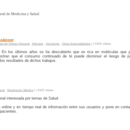
neral de Medicina y Salud:
 cáncer
as de Interes General
,
Articulos
,
Oncologia
,
Otras Especialidades
|
| 5362 visitas
 En los últimos años se ha descubierto que es rica en moléculas que 
estran que el consumo continuado de té puede disminuir el riesgo de p
los resultados de dichos trabajos.
eral
,
Divulgacion Medica
|
| 5325 visitas
neral interesada por temas de Salud.
 online y en tiempo real de información entre sus usuarios y pone en cont
 pacientes.