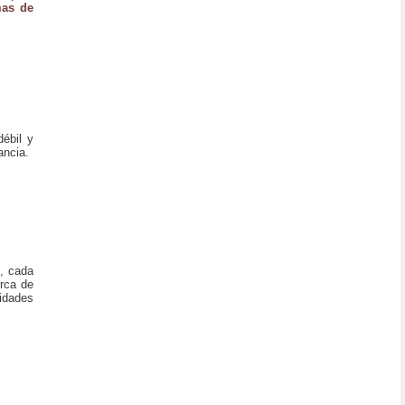
mas de
ébil y
ancia.
s, cada
erca de
lidades