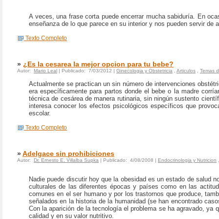
A veces, una frase corta puede encerrar mucha sabiduría. En oca
enseñanza de lo que parece en su interior y nos pueden servir de 
Texto Completo
»
¿Es la cesarea la mejor opcion para tu bebe?
Autor:
Mario Leal
| Publicado: 7/03/2012 |
Ginecologia y Obstetricia
,
Articulos
,
Temas d
Actualmente se practican un sin número de intervenciones obstétri
era específicamente para partos donde el bebe o la madre corrían 
técnica de cesárea de manera rutinaria, sin ningún sustento cientí
interesa conocer los efectos psicológicos específicos que provoc
escolar.
Texto Completo
»
Adelgace sin prohibiciones
Autor:
Dr. Ernesto E. Villalba Supka
| Publicado: 4/08/2008 |
Endocrinologia y Nutricion
Nadie puede discutir hoy que la obesidad es un estado de salud n
culturales de las dife­rentes épocas y países como en las actitu
comunes en el ser humano y por los trastornos que produce, tam
señalados en la histo­ria de la humanidad (se han encontrado cas
Con la aparición de la tecnología el problema se ha agravado, ya
calidad y en su valor nutritivo.