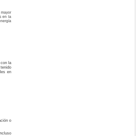
r mayor
s en la
energía
 con la
 tenido
ales en
ación o
incluso