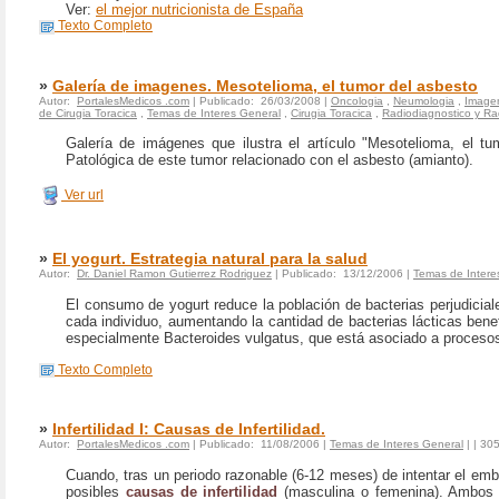
Ver:
el mejor nutricionista de España
Texto Completo
»
Galería de imagenes. Mesotelioma, el tumor del asbesto
Autor:
PortalesMedicos .com
| Publicado: 26/03/2008 |
Oncologia
,
Neumologia
,
Imagen
de Cirugia Toracica
,
Temas de Interes General
,
Cirugia Toracica
,
Radiodiagnostico y Ra
Galería de imágenes que ilustra el artículo "Mesotelioma, el tu
Patológica de este tumor relacionado con el asbesto (amianto).
Ver url
»
El yogurt. Estrategia natural para la salud
Autor:
Dr. Daniel Ramon Gutierrez Rodriguez
| Publicado: 13/12/2006 |
Temas de Intere
El consumo de yogurt reduce la población de bacterias perjudiciale
cada individuo, aumentando la cantidad de bacterias lácticas bene
especialmente Bacteroides vulgatus, que está asociado a procesos
Texto Completo
»
Infertilidad I: Causas de Infertilidad.
Autor:
PortalesMedicos .com
| Publicado: 11/08/2006 |
Temas de Interes General
|
| 305
Cuando, tras un periodo razonable (6-12 meses) de intentar el emba
posibles
causas de infertilidad
(masculina o femenina). Ambos 