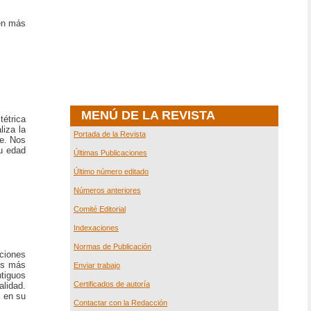
nen más
MENÚ DE LA REVISTA
tétrica
liza la
Portada de la Revista
be. Nos
su edad
Últimas Publicaciones
Último número editado
Números anteriores
Comité Editorial
Indexaciones
Normas de Publicación
iciones
des más
Enviar trabajo
tiguos
Certificados de autoría
alidad.
s en su
Contactar con la Redacción