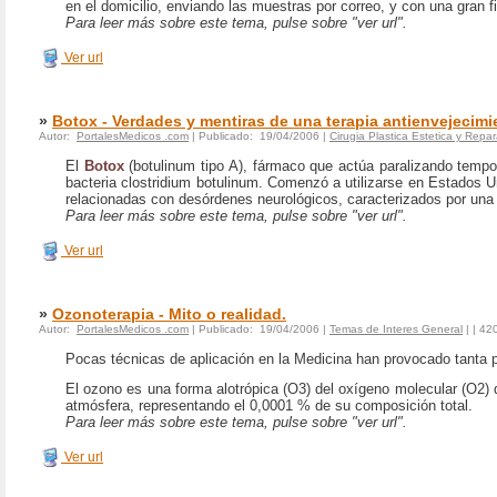
en el domicilio, enviando las muestras por correo, y con una gran fi
Para leer más sobre este tema, pulse sobre "ver url".
Ver url
»
Botox - Verdades y mentiras de una terapia antienvejecimi
Autor:
PortalesMedicos .com
| Publicado: 19/04/2006 |
Cirugia Plastica Estetica y Repa
El
Botox
(botulinum tipo A), fármaco que actúa paralizando tempo
bacteria clostridium botulinum. Comenzó a utilizarse en Estados 
relacionadas con desórdenes neurológicos, caracterizados por una 
Para leer más sobre este tema, pulse sobre "ver url".
Ver url
»
Ozonoterapia - Mito o realidad.
Autor:
PortalesMedicos .com
| Publicado: 19/04/2006 |
Temas de Interes General
|
| 42
Pocas técnicas de aplicación en la Medicina han provocado tanta
El ozono es una forma alotrópica (O3) del oxígeno molecular (O2) 
atmósfera, representando el 0,0001 % de su composición total.
Para leer más sobre este tema, pulse sobre "ver url".
Ver url