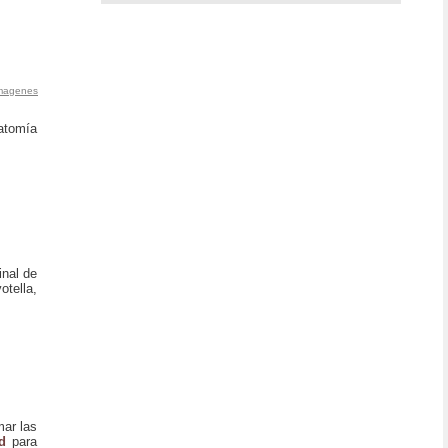
magenes
natomía
inal de
otella,
mar las
ad
para