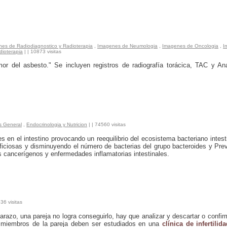
es de Radiodiagnostico y Radioterapia
,
Imagenes de Neumologia
,
Imagenes de Oncologia
,
I
dioterapia
|
| 10873 visitas
mor del asbesto." Se incluyen registros de radiografía torácica, TAC y A
s General
,
Endocrinologia y Nutricion
|
| 74560 visitas
s en el intestino provocando un reequilibrio del ecosistema bacteriano intest
ficiosas y disminuyendo el número de bacterias del grupo bacteroides y Prev
 cancerígenos y enfermedades inflamatorias intestinales.
36 visitas
razo, una pareja no logra conseguirlo, hay que analizar y descartar o confir
miembros de la pareja deben ser estudiados en una
clínica de infertilid