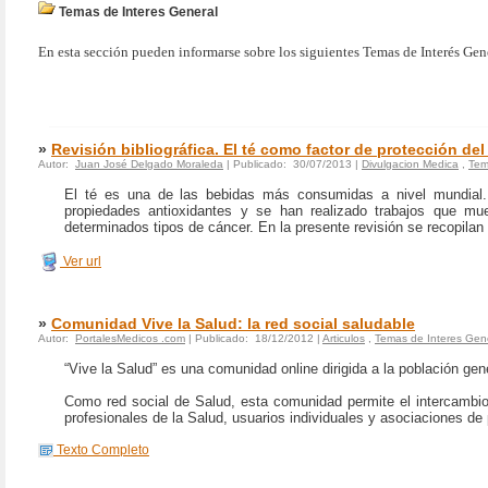
Temas de Interes General
En esta sección pueden informarse sobre los siguientes Temas de Interés Ge
»
Revisión bibliográfica. El té como factor de protección del
Autor:
Juan José Delgado Moraleda
| Publicado: 30/07/2013 |
Divulgacion Medica
,
Tem
El té es una de las bebidas más consumidas a nivel mundial.
propiedades antioxidantes y se han realizado trabajos que mu
determinados tipos de cáncer. En la presente revisión se recopilan 
Ver url
»
Comunidad Vive la Salud: la red social saludable
Autor:
PortalesMedicos .com
| Publicado: 18/12/2012 |
Articulos
,
Temas de Interes Gen
“Vive la Salud” es una comunidad online dirigida a la población ge
Como red social de Salud, esta comunidad permite el intercambio
profesionales de la Salud, usuarios individuales y asociaciones de
Texto Completo