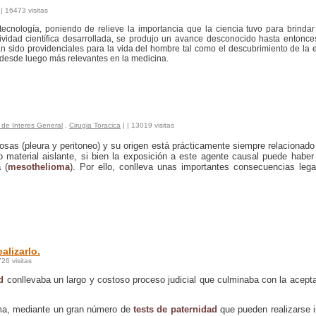
|
| 16473 visitas
 tecnología, poniendo de relieve la importancia que la ciencia tuvo para brinda
ctividad científica desarrollada, se produjo un avance desconocido hasta entonce
an sido providenciales para la vida del hombre tal como el descubrimiento de la 
 desde luego más relevantes en la medicina.
de Interes General
,
Cirugia Toracica
|
| 13019 visitas
rosas (pleura y peritoneo) y su origen está prácticamente siempre relacionado
o material aislante, si bien la exposición a este agente causal puede haber
a
(
mesothelioma
). Por ello, conlleva unas importantes consecuencias leg
alizarlo.
726 visitas
d
conllevaba un largo y costoso proceso judicial que culminaba con la acept
.
lema, mediante un gran número de
tests de paternidad
que pueden realizarse 