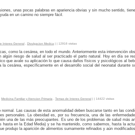
siones, unas pocas palabras en apariencia obvias y sin mucho sentido, tie
ayuda en un camino no siempre fácil.
e Interes General
,
Divulgacion Medica
|
| 12916 visitas
cas, como la cesárea, en todo el mundo. Anteriormente esta intervención obs
algún riesgo de salud al ser practicado el parto natural. Hoy en día se rea
fico que avale su aplicación lo que causa daños físicos y psicológicos al be
a la cesárea, específicamente en el desarrollo social del neonatal durante 
,
Medicina Familiar y Atencion Primaria
,
Temas de Interes General
|
| 14422 visitas
o normal. Las causas de esta anormalidad deben buscarse tanto en las cond
des personales. La obesidad es, por su frecuencia, una de las enfer­me­da
bién una de las más preocupantes. Es uno de los problemas de salud más an
os hasta en la Edad Media) y se ha mantenido, como sabemos, hasta la actu
 que produjo la aparición de alimentos sumamente refinados y aún modificado