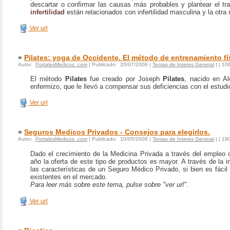
descartar o confirmar las causas más probables y plantear el
infertilidad
están relacionados con infertilidad masculina y la otra 
Ver url
»
Pilates: yoga de Occidente. El método de entrenamiento fí
Autor:
PortalesMedicos .com
| Publicado: 20/07/2006 |
Temas de Interes General
|
| 10
El método
Pilates
fue creado por
Joseph
Pilates
, nacido en A
enfermizo, que le llevó a compensar sus deficiencias con el estud
Ver url
»
Seguros Medicos Privados - Consejos para elegirlos.
Autor:
PortalesMedicos .com
| Publicado: 10/05/2006 |
Temas de Interes General
|
| 19
Dado el crecimiento de la Medicina Privada a través del empleo 
año la oferta de este tipo de productos es mayor. A través de la
las características de un Seguro Médico Privado, si bien es fáci
existentes en el mercado.
Para leer más sobre este tema, pulse sobre "ver url".
Ver url