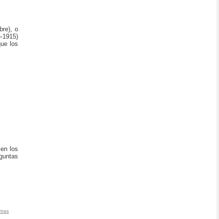
bre), o
6-1915)
que los
,
cen los
eguntas
tras