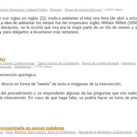
dicina Preventiva y Salud Publica
,
Articulos
,
Temas de Interes General
|
| 6240 visitas
 sus siglas en inglés (2)), implica adelantar el reloj una hora (de abril a octu
a idea de adelantar los relojes fue del empresario inglés William Willett (185
desayuno, se le ocurrió que esa era la mejor parte de un día de verano y 
y para obligarlos a levantarse más temprano.
ter
de Cirugia Cardiovascular
,
Casos Clinicos de Cardiologia
,
Temas de Interes General
,
Imagenes
ovascular
,
Cardiologia
|
| 7736 visitas
ervención quirúrgica.
n directo en forma de “tweets” de texto e imágenes de la intervención.
s del procedimiento y se responderán algunas de las preguntas que nos reali
 la intervención. En caso de que haga falta, se podría hacer un turno de pr
 concentrada en pocas palabras
lud
,
Etica, Bioetica. Etica medica. Etica en Enfermeria
,
Historia de la Medicina y la Enfermeria
,
O