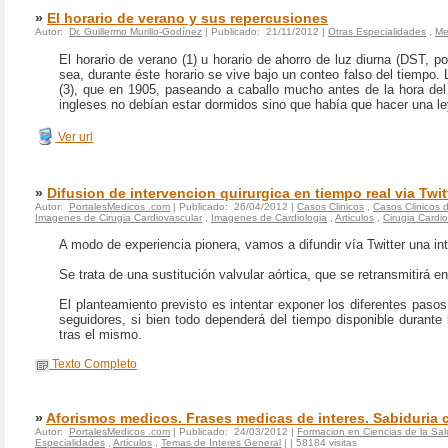
»
El horario de verano y sus repercusiones
Autor:
Dr. Guillermo Murillo-Godínez
| Publicado: 21/11/2012 |
Otras Especialidades
,
Me
El horario de verano (1) u horario de ahorro de luz diurna (DST, por
sea, durante éste horario se vive bajo un conteo falso del tiempo. L
(3), que en 1905, paseando a caballo mucho antes de la hora del 
ingleses no debían estar dormidos sino que había que hacer una le
Ver url
»
Difusion de intervencion quirurgica en tiempo real via Twit
Autor:
PortalesMedicos .com
| Publicado: 26/04/2012 |
Casos Clinicos
,
Casos Clinicos 
Imagenes de Cirugia Cardiovascular
,
Imagenes de Cardiologia
,
Articulos
,
Cirugia Cardi
A modo de experiencia pionera, vamos a difundir vía Twitter una int
Se trata de una sustitución valvular aórtica, que se retransmitirá e
El planteamiento previsto es intentar exponer los diferentes paso
seguidores, si bien todo dependerá del tiempo disponible durante
tras el mismo.
Texto Completo
»
Aforismos medicos. Frases medicas de interes. Sabiduria
Autor:
PortalesMedicos .com
| Publicado: 24/03/2012 |
Formacion en Ciencias de la Sa
Especialidades
,
Articulos
,
Temas de Interes General
|
| 58184 visitas