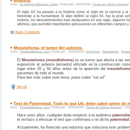
»
Bioetica.
Autor:
Dr. Antonio Dubravcic Luksic
| Publicado: 8/05/2006 |
Temas de Interes General
El siglo XX ha pasado a la historia como el siglo de la ciencia y la
bienestar a la humanidad. Si algo definió al siglo XX, fue la gran a
historia, los descubrimientos mas destacados en ese siglo, algunos h
atómica, que permitió importantes aplicaciones en diferentes campos y
Texto Completo
»
Mesotelioma, el tumor del asbesto.
Autor:
PortalesMedicos .com
| Publicado: 20/04/2006 |
Oncologia
,
Neumologia
,
Temas 
El
Mesotelioma
(
mesothelioma
) es un tumor que afecta a las se
exposición al asbesto (amianto) utilizado en la construcción com
lugar entre 20 y 50 años antes de la aparición del
mesoteliom
pacientes de todo el mundo.
Para leer más sobre este tema, pulse sobre "ver url".
Ver url
»
Test de Paternidad. Todo lo que Ud. debe saber antes de re
Autor:
PortalesMedicos .com
| Publicado: 20/04/2006 |
Temas de Interes General
|
| 35
Hace unos años, cualquier duda respecto a la auténtica
paternida
el rechazo a efectuar el test que confirmara o no dicha
paternidad
Actualmente, ha florecido una industria que soluciona este prob