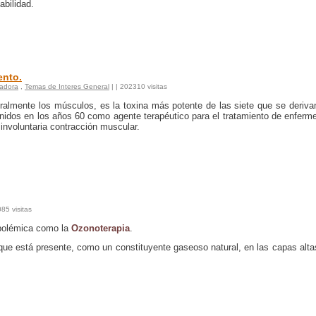
abilidad.
ento.
radora
,
Temas de Interes General
|
| 202310 visitas
ralmente los músculos, es la toxina más potente de las siete que se deriva
Unidos en los años 60 como agente terapéutico para el tratamiento de enfer
involuntaria contracción muscular.
085 visitas
 polémica como la
Ozonoterapia
.
que está presente, como un constituyente gaseoso natural, en las capas alta