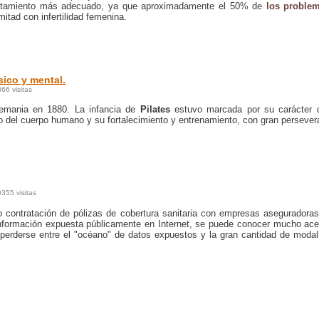
 tratamiento más adecuado, ya que aproximadamente el 50% de
los proble
mitad con infertilidad femenina.
sico y mental.
866 visitas
lemania en 1880. La infancia de
Pilates
estuvo marcada por su carácter d
io del cuerpo humano y su fortalecimiento y entrenamiento, con gran persever
0355 visitas
o contratación de pólizas de cobertura sanitaria con empresas aseguradora
 información expuesta públicamente en Internet, se puede conocer mucho ac
l perderse entre el "océano" de datos expuestos y la gran cantidad de moda