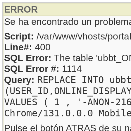
ERROR
Se ha encontrado un problem
Script:
/var/www/vhosts/porta
Line#:
400
SQL Error:
The table 'ubbt_ON
SQL Error #:
1114
REPLACE INTO ubb
Query:
(USER_ID,ONLINE_DISPLA
VALUES ( 1 , '-ANON-21
Chrome/131.0.0.0 Mobil
Pulse el botón ATRAS de su na