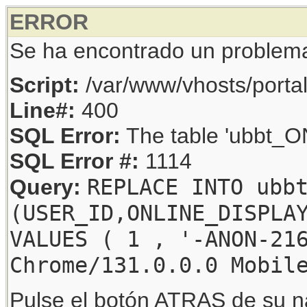
ERROR
Se ha encontrado un problem
Script:
/var/www/vhosts/porta
Line#:
400
SQL Error:
The table 'ubbt_ON
SQL Error #:
1114
REPLACE INTO ubb
Query:
(USER_ID,ONLINE_DISPLA
VALUES ( 1 , '-ANON-21
Chrome/131.0.0.0 Mobil
Pulse el botón ATRAS de su na