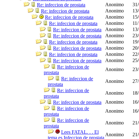
Anonimo
31/
Re: infeccion de prostata
Anonimo
13/
Re: infeccion de prostata
Anonimo
15/
Re: infeccion de prostata
Anonimo
11/
Re: infeccion de prostata
Anonimo
13/
Re: infeccion de prostata
Anonimo
23/
Re: infeccion de prostata
Anonimo
19/
Re: infeccion de prostata
Anonimo
20/
Re: infeccion de prostata
Anonimo
22/
Re: infeccion de prostata
Anonimo
25/
Re: infeccion de prostata
Re: infeccion de
Anonimo
23/
prostata
Re: infeccion de
Anonimo
27/
prostata
Re: infeccion de
Anonimo
18/
prostata
Anonimo
16/
Re: infeccion de prostata
Re: infeccion de
Anonimo
16/
prostata
Re: infeccion de
Anonimo
21/
prostata
Lees FATAL. . . El
Anonimo
21/
tema es Infeccion de prostata