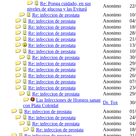
Re: Ponga cuidado, en sus
Anonimo
22/
niveles de glucosa y las Evitará
Anonimo
10/
Re: infeccion de prostata
Anonimo
04/
Re: infeccion de prostata
Anonimo
18/
Re: infeccion de prostata
Anonimo
28/
Re: infeccion de prostata
Anonimo
21/
Re: infeccion de prostata
Anonimo
13/
Re: infeccion de prostata
Anonimo
10/
Re: infeccion de prostata
Anonimo
30/
Re: infeccion de prostata
Anonimo
29/
Re: infeccion de prostata
Anonimo
29/
Re: infeccion de prostata
Anonimo
26/
Re: infeccion de prostata
Anonimo
07/
Re: infeccion de prostata
Anonimo
23/
Re: infeccion de prostata
Anonimo
29/
Re: infeccion de prostata
Las Infecciones de Hongos sanan
Dr. Tox
30/
con Plata Coloidal
Anonimo
01/
Re: infeccion de prostata
Anonimo
24/
Re: infeccion de prostata
Anonimo
04/
Re: infeccion de prostata
Anonimo
18/
Re: infeccion de prostata
Anonimo
21/
Re: infeccion de prostata