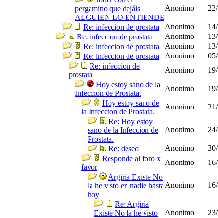
Anonimo
22/
pergamino que dejáis
ALGUIEN LO ENTIENDE
Anonimo
14/
Re: infeccion de prostata
Anonimo
13/
Re: infeccion de prostata
Anonimo
13/
Re: infeccion de prostata
Anonimo
05/
Re: infeccion de prostata
Re: infeccion de
Anonimo
19/
prostata
Hoy estoy sano de la
Anonimo
19/
Infeccion de Prostata.
Hoy estoy sano de
Anonimo
21/
la Infeccion de Prostata.
Re: Hoy estoy
Anonimo
24/
sano de la Infeccion de
Prostata.
Anonimo
30/
Re: deseo
Responde al foro x
Anonimo
16/
favor
Argiria Existe No
Anonimo
16/
la he visto en nadie hasta
hoy
Re: Argiria
Anonimo
23/
Existe No la he visto