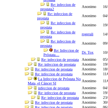
Re: infeccion de
Anonimo
16/
prostata2
Re: infeccion de
Anonimo
04/
prostata
Re: infeccion de
Anonimo
19/
prostata
Re: infeccion de
rogerali
14/
prostata
Re: infeccion de
Anonimo
09/
prostata
Re: Infeccion de
Dr. Tox
10/
Próstata....
Anonimo
05/
Re: infeccion de prostata
Anonimo
19/
Re: infeccion de prostata
Anonimo
18/
Re: infeccion de prostata
Anonimo
11/
Re: infeccion de prostata
La Infeccion de Próstata No
Anonimo
11/
Mata, el Cáncer SI
Anonimo
04/
infeccion de prostata
Anonimo
19/
Re: infeccion de prostata
Anonimo
23/
Re: infeccion de prostata
Anonimo
30/
Re: infeccion de prostata
Anonimo
06/
Re: infeccion de prostata