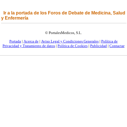
Ir a la portada de los Foros de Debate de Medicina, Salud
y Enfermería
© PortalesMedicos, S.L.
Portada
|
Acerca de
|
Aviso Legal y Condiciones Generales
|
Política de
Privacidad y Tratamiento de datos
|
Política de Cookies
|
Publicidad
|
Contactar