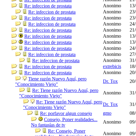
Anonimo
13/
Re: infeccion de prostata
Anonimo
23/
Re: infeccion de prostata
Anonimo
23/
Re: infeccion de prostata
Anonimo
24/
Re: infeccion de prostata
Anonimo
21/
Re: infeccion de prostata
Anonimo
13/
Re: infeccion de prostata
Anonimo
13/
Re: infeccion de prostata
Anonimo
24/
Re: infeccion de prostata
Anonimo
27/
Re: infeccion de prostata
Anonimo
31/
Re: infeccion de prostata
extrebicis
18/
Re: infeccion de prostata
Anonimo
20/
Re: infeccion de prostata
Tiene razón Nuevo Aquí, pero
Dr. Tox
20/
"Conocimiento Viejo"
Re: Tiene razón Nuevo Aquí, pero
Anonimo
31/
"Conocimiento Viejo"
Re: Tiene razón Nuevo Aquí, pero
Dr. Tox
31/
"Conocimiento Viejo"
gmo
08/
Re: porfavor algun consejo
Consejo, Poner realidades...
Anonimo
09/
No fantasías de tv
Re: Consejo, Poner
Anonimo
09/