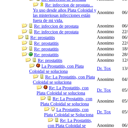
Re: infeccion de prostata...
Yo uso desde años Plata Coloidal y
Anonimo
06/
las misteriosas infecciones están
fuera de mi vida.
Anonimo
06/
Re: infeccion de prostata
Anonimo
22/
Re: infeccion de prostata
Anonimo
06/
Re: prostatitis
Anonimo
22/
Re: prostatitis
Anonimo
18/
Re: prostatitis
Anonimo
28/
Re: prostatitis
Anonimo
12/
Re: prostatitis
La Prostatitis, con Plata
Dr. Tox
13/
Coloidal se soluciona
Re: La Prostatitis, con Plata
Anonimo
04/
Coloidal se soluciona
Re: La Prostatitis, con
Dr. Tox
05/
Plata Coloidal se soluciona
Re: La Prostatitis, con
Anonimo
05/
Plata Coloidal se soluciona
La Prostatitis, con
Dr. Tox
05/
Plata Coloidal se Soluciona
Re: La Prostatitis,
Anonimo
06/
con Plata Coloidal se