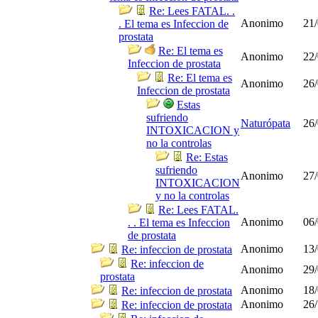
Re: Lees FATAL. .
Anonimo
21/
. El tema es Infeccion de
prostata
Re: El tema es
Anonimo
22/
Infeccion de prostata
Re: El tema es
Anonimo
26/
Infeccion de prostata
Estas
sufriendo
Naturópata
26/
INTOXICACION y
no la controlas
Re: Estas
sufriendo
Anonimo
27/
INTOXICACION
y no la controlas
Re: Lees FATAL.
Anonimo
06/
. . El tema es Infeccion
de prostata
Anonimo
13/
Re: infeccion de prostata
Re: infeccion de
Anonimo
29/
prostata
Anonimo
18/
Re: infeccion de prostata
Anonimo
26/
Re: infeccion de prostata