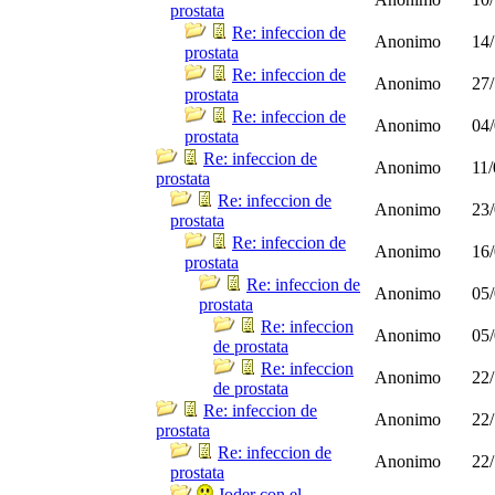
prostata
Re: infeccion de
Anonimo
14/
prostata
Re: infeccion de
Anonimo
27/
prostata
Re: infeccion de
Anonimo
04/
prostata
Re: infeccion de
Anonimo
11/
prostata
Re: infeccion de
Anonimo
23/
prostata
Re: infeccion de
Anonimo
16/
prostata
Re: infeccion de
Anonimo
05/
prostata
Re: infeccion
Anonimo
05/
de prostata
Re: infeccion
Anonimo
22/
de prostata
Re: infeccion de
Anonimo
22/
prostata
Re: infeccion de
Anonimo
22/
prostata
Joder con el