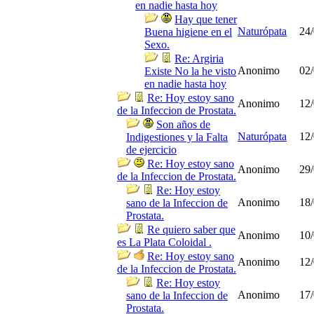
en nadie hasta hoy
Hay que tener
Naturópata
24/
Buena higiene en el
Sexo.
Re: Argiria
Anonimo
02/
Existe No la he visto
en nadie hasta hoy
Re: Hoy estoy sano
Anonimo
12/
de la Infeccion de Prostata.
Son años de
Naturópata
12/
Indigestiones y la Falta
de ejercicio
Re: Hoy estoy sano
Anonimo
29/
de la Infeccion de Prostata.
Re: Hoy estoy
Anonimo
18/
sano de la Infeccion de
Prostata.
Re quiero saber que
Anonimo
10/
es La Plata Coloidal .
Re: Hoy estoy sano
Anonimo
12/
de la Infeccion de Prostata.
Re: Hoy estoy
Anonimo
17/
sano de la Infeccion de
Prostata.