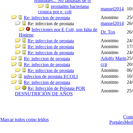
realidades... No fantasías de tv
prostatitis bacteriana
manuel2014
10/
cronica por e. coli
Anonimo
25/
Re: infeccion de prostata
manuel2014
26/
Re: infeccion de prostata
Infecciones por E Coli, son falta de
Dr. Tox
26/
Higiene
Anonimo
24/
Re: infeccion de prostata
Anonimo
17/
Re: infeccion de prostata
Anonimo
24/
Re: infeccion de prostata
Adolfo Marin
25/
Re: infeccion de prostata
ccp
20/
Re: infeccion de prostata
Anonimo
06/
Re: infeccion de prostata
Anonimo
10/
infeccion de prostata ECOLI
Anonimo
24/
Re: infeccion de prostata
Re: Infección de Próstata POR
Anonimo
25/
DESNUTRICIÓN DE AÑOS
Cont
Marcar todos como leídos
PortalesMed