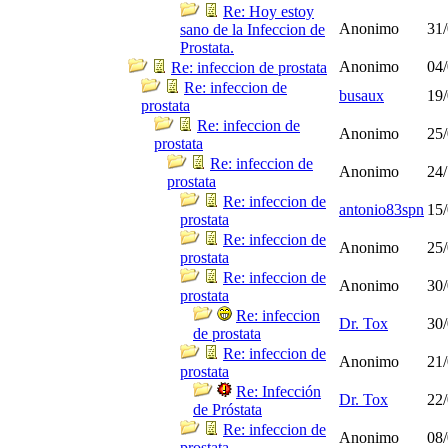
Re: Hoy estoy
Anonimo
31/
sano de la Infeccion de
Prostata.
Anonimo
04/
Re: infeccion de prostata
Re: infeccion de
busaux
19/
prostata
Re: infeccion de
Anonimo
25/
prostata
Re: infeccion de
Anonimo
24/
prostata
Re: infeccion de
antonio83spn
15/
prostata
Re: infeccion de
Anonimo
25/
prostata
Re: infeccion de
Anonimo
30/
prostata
Re: infeccion
Dr. Tox
30/
de prostata
Re: infeccion de
Anonimo
21/
prostata
Re: Infección
Dr. Tox
22/
de Próstata
Re: infeccion de
Anonimo
08/
prostata