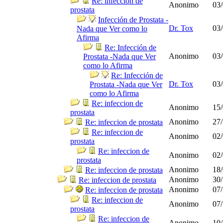
Re: infeccion de
Anonimo
03/
prostata
Infección de Prostata -
Dr. Tox
03/
Nada que Ver como lo
Afirma
Re: Infección de
Anonimo
03/
Prostata -Nada que Ver
como lo Afirma
Re: Infección de
Dr. Tox
03/
Prostata -Nada que Ver
como lo Afirma
Re: infeccion de
Anonimo
15/
prostata
Anonimo
27/
Re: infeccion de prostata
Re: infeccion de
Anonimo
02/
prostata
Re: infeccion de
Anonimo
02/
prostata
Anonimo
18/
Re: infeccion de prostata
Anonimo
30/
Re: infeccion de prostata
Anonimo
07/
Re: infeccion de prostata
Re: infeccion de
Anonimo
07/
prostata
Re: infeccion de
Anonimo
10/