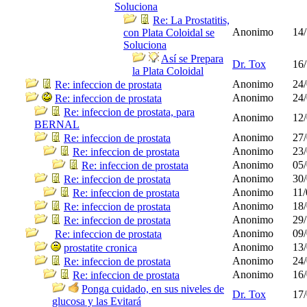
Soluciona
Re: La Prostatitis,
Anonimo
14/
con Plata Coloidal se
Soluciona
Así se Prepara
Dr. Tox
16/
la Plata Coloidal
Anonimo
24/
Re: infeccion de prostata
Anonimo
24/
Re: infeccion de prostata
Re: infeccion de prostata, para
Anonimo
12/
BERNAL
Anonimo
27/
Re: infeccion de prostata
Anonimo
23/
Re: infeccion de prostata
Anonimo
05/
Re: infeccion de prostata
Anonimo
30/
Re: infeccion de prostata
Anonimo
11/
Re: infeccion de prostata
Anonimo
18/
Re: infeccion de prostata
Anonimo
29/
Re: infeccion de prostata
Anonimo
09/
Re: infeccion de prostata
Anonimo
13/
prostatite cronica
Anonimo
24/
Re: infeccion de prostata
Anonimo
16/
Re: infeccion de prostata
Ponga cuidado, en sus niveles de
Dr. Tox
17/
glucosa y las Evitará