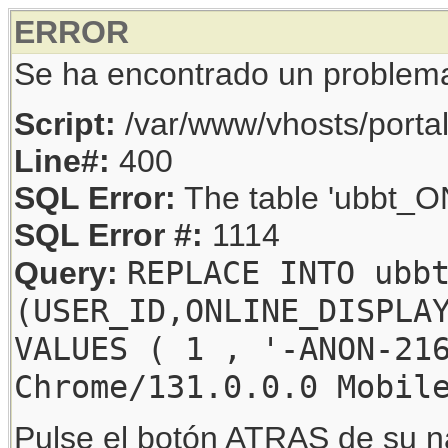
ERROR
Se ha encontrado un problem
Script:
/var/www/vhosts/porta
Line#:
400
SQL Error:
The table 'ubbt_ON
SQL Error #:
1114
REPLACE INTO ubb
Query:
(USER_ID,ONLINE_DISPLA
VALUES ( 1 , '-ANON-21
Chrome/131.0.0.0 Mobil
Pulse el botón ATRAS de su na