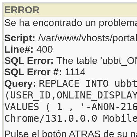
ERROR
Se ha encontrado un problem
Script:
/var/www/vhosts/porta
Line#:
400
SQL Error:
The table 'ubbt_ON
SQL Error #:
1114
REPLACE INTO ubb
Query:
(USER_ID,ONLINE_DISPLA
VALUES ( 1 , '-ANON-21
Chrome/131.0.0.0 Mobil
Pulse el botón ATRAS de su na