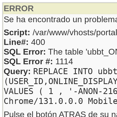
ERROR
Se ha encontrado un problem
Script:
/var/www/vhosts/porta
Line#:
400
SQL Error:
The table 'ubbt_ON
SQL Error #:
1114
REPLACE INTO ubb
Query:
(USER_ID,ONLINE_DISPLA
VALUES ( 1 , '-ANON-21
Chrome/131.0.0.0 Mobil
Pulse el botón ATRAS de su na