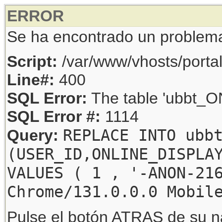
ERROR
Se ha encontrado un problem
Script:
/var/www/vhosts/porta
Line#:
400
SQL Error:
The table 'ubbt_ON
SQL Error #:
1114
REPLACE INTO ubb
Query:
(USER_ID,ONLINE_DISPLA
VALUES ( 1 , '-ANON-21
Chrome/131.0.0.0 Mobil
Pulse el botón ATRAS de su na