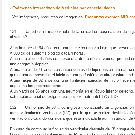
- Exámenes interactivos de Medicina por especialidades
- Ver imágenes y preguntas de imagen en:
Preguntas examen MIR co
131. Usted es el responsable de la unidad de observación de urgenc
absoluta?
A un hombre de 64 años con una infección urinaria baja, que presenta
y 500 cc de suero fisiológico cada 4 horas.
A una mujer de 44 años con sospecha de trombosis venosa profunda en 
una ecografía-doppler.
A una mujer de 71 años con antecedentes de hipertensión arterial, con
que acaba de prescribir el inicio de una perfusión con nitroprusiato sódi
A una mujer de 32 años con una fibrilación auricular de inicio hace m
urgencias las próximas horas.
A un varón de 66 años con una neumonía en el lóbulo inferior derecho,
saturación arterial de oxígeno por pulsioximetría del 97%-98%.
132. Un hombre de 58 años ingresa inconsciente en Urgencias en sit
monitor fibrilación ventricular (FV), por lo que se realiza desfibrila
ventilación. ¿Cuándo considera que está indicada la administración de
En caso de continuar la fibrilación ventricular después del 3º choque desf
Debe aplicarse desde el inicio en RCP avanzada, cuando se detecte fibri