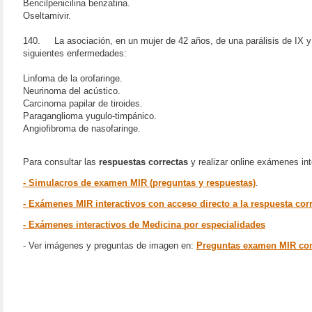
Bencilpenicilina benzatina.
Oseltamivir.
140. La asociación, en un mujer de 42 años, de una parálisis de IX y X
siguientes enfermedades:
Linfoma de la orofaringe.
Neurinoma del acústico.
Carcinoma papilar de tiroides.
Paraganglioma yugulo-timpánico.
Angiofibroma de nasofaringe.
Para consultar las
respuestas correctas
y r
ealizar online
exámenes inte
- Simulacros de examen MIR (preguntas y respuestas)
.
- Exámenes MIR interactivos con acceso directo a la respuesta cor
- Exámenes interactivos de Medicina por especialidades
- Ver imágenes y preguntas de imagen en:
Preguntas examen MIR co