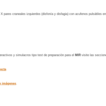
 pares craneales izquierdos (disfonía y disfagia) con acufenos pulsátiles en 
ractivos y simulacros tipo test de preparación para el
MIR
visite las seccion
recta
n imágenes
.