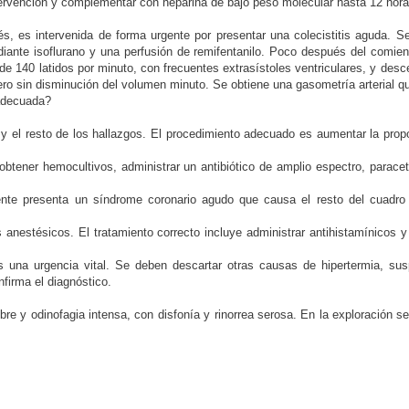
 intervención y complementar con heparina de bajo peso molecular hasta 12 hor
 es intervenida de forma urgente por presentar una colecistitis aguda. S
ante isoflurano y una perfusión de remifentanilo. Poco después del comienzo
de 140 latidos por minuto, con frecuentes extrasístoles ventriculares, y desc
pero sin disminución del volumen minuto. Se obtiene una gasometría arterial 
 adecuada?
a y el resto de los hallazgos. El procedimiento adecuado es aumentar la prop
obtener hemocultivos, administrar un antibiótico de amplio espectro, parace
ciente presenta un síndrome coronario agudo que causa el resto del cuadro
 anestésicos. El tratamiento correcto incluye administrar antihistamínicos 
es una urgencia vital. Se deben descartar otras causas de hipertermia, su
nfirma el diagnóstico.
e y odinofagia intensa, con disfonía y rinorrea serosa. En la exploración se