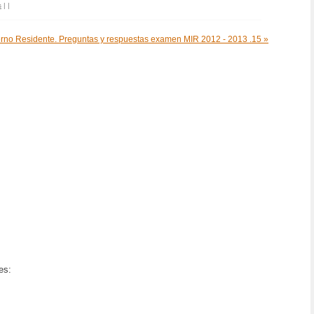
s
|
|
erno Residente. Preguntas y respuestas examen MIR 2012 - 2013 .15 »
es: