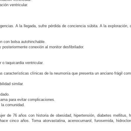
ación ventricular.
ias. A la llegada, sufre pérdida de conciencia súbita. A la exploración, c
ón con bolsa autohinchable.
 posteriormente conexión al monitor desfibrilador.
r o taquicardia ventricular.
s características clínicas de la neumonía que presenta un anciano frágil co
lidad similar.
idado.
cama para evitar complicaciones.
n la comunidad.
 76 años con historia de obesidad, hipertensión, diabetes mellitus, hiper
 hace cinco años. Toma atorvastatina, acenocumarol, furosemida, hidroclor