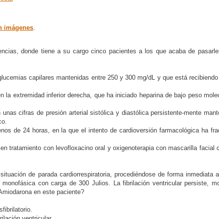
n imágenes
.
ias, donde tiene a su cargo cinco pacientes a los que acaba de pasarles 
 glucemias capilares mantenidas entre 250 y 300 mg/dL y que está recibiendo
la extremidad inferior derecha, que ha iniciado heparina de bajo peso mole
 unas cifras de presión arterial sistólica y diastólica persistente-mente m
co.
enos de 24 horas, en la que el intento de cardioversión farmacológica ha fr
 en tratamiento con levofloxacino oral y oxigenoterapia con mascarilla facia
uación de parada cardiorrespiratoria, procediéndose de forma inmediata a
ción monofásica con carga de 300 Julios. La fibrilación ventricular persiste
 Amiodarona en este paciente?
ibrilatorio.
lación ventricular.