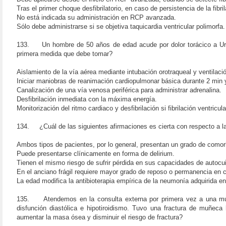
Tras el primer choque desfibrilatorio, en caso de persistencia de la fibril
No está indicada su administración en RCP avanzada.
Sólo debe administrarse si se objetiva taquicardia ventricular polimorfa.
133. Un hombre de 50 años de edad acude por dolor torácico a Urgenc
primera medida que debe tomar?
Aislamiento de la vía aérea mediante intubación orotraqueal y ventilaci
Iniciar maniobras de reanimación cardiopulmonar básica durante 2 min y
Canalización de una vía venosa periférica para administrar adrenalina.
Desfibrilación inmediata con la máxima energía.
Monitorización del ritmo cardiaco y desfibrilación si fibrilación ventricula
134. ¿Cuál de las siguientes afirmaciones es cierta con respecto a la
Ambos tipos de pacientes, por lo general, presentan un grado de comorbi
Puede presentarse clínicamente en forma de delirium.
Tienen el mismo riesgo de sufrir pérdida en sus capacidades de autocu
En el anciano frágil requiere mayor grado de reposo o permanencia en 
La edad modifica la antibioterapia empírica de la neumonía adquirida e
135. Atendemos en la consulta externa por primera vez a una mujer de
disfunción diastólica e hipotiroidismo. Tuvo una fractura de muñeca
aumentar la masa ósea y disminuir el riesgo de fractura?