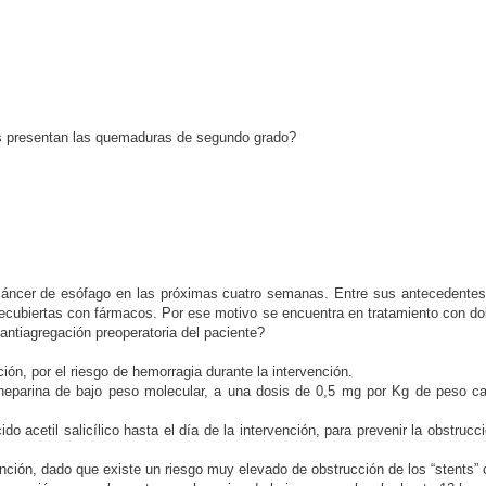
 presentan las quemaduras de segundo grado?
ncer de esófago en las próximas cuatro semanas. Entre sus antecedentes 
recubiertas con fármacos. Por ese motivo se encuentra en tratamiento con dob
antiagregación preoperatoria del paciente?
ón, por el riesgo de hemorragia durante la intervención.
or heparina de bajo peso molecular, a una dosis de 0,5 mg por Kg de peso c
do acetil salicílico hasta el día de la intervención, para prevenir la obstruc
ención, dado que existe un riesgo muy elevado de obstrucción de los “stents” 