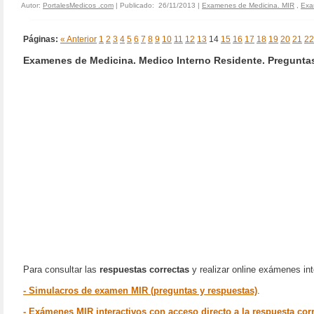
Autor:
PortalesMedicos .com
| Publicado: 26/11/2013 |
Examenes de Medicina. MIR
,
Exa
Páginas:
« Anterior
1
2
3
4
5
6
7
8
9
10
11
12
13
14
15
16
17
18
19
20
21
22
Examenes de Medicina. Medico Interno Residente. Preguntas
Para consultar las
respuestas correctas
y r
ealizar online
exámenes inte
- Simulacros de examen MIR (preguntas y respuestas)
.
- Exámenes MIR interactivos con acceso directo a la respuesta cor