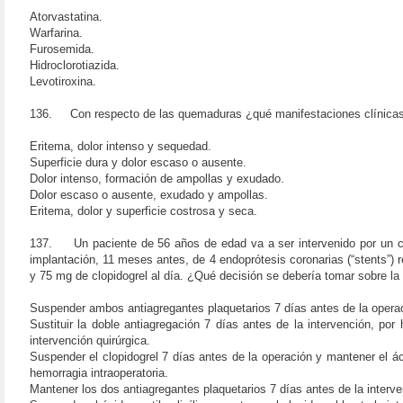
Atorvastatina.
Warfarina.
Furosemida.
Hidroclorotiazida.
Levotiroxina.
136. Con respecto de las quemaduras ¿qué manifestaciones clínicas
Eritema, dolor intenso y sequedad.
Superficie dura y dolor escaso o ausente.
Dolor intenso, formación de ampollas y exudado.
Dolor escaso o ausente, exudado y ampollas.
Eritema, dolor y superficie costrosa y seca.
137. Un paciente de 56 años de edad va a ser intervenido por un cá
implantación, 11 meses antes, de 4 endoprótesis coronarias (“stents”) 
y 75 mg de clopidogrel al día. ¿Qué decisión se debería tomar sobre la 
Suspender ambos antiagregantes plaquetarios 7 días antes de la operaci
Sustituir la doble antiagregación 7 días antes de la intervención, p
intervención quirúrgica.
Suspender el clopidogrel 7 días antes de la operación y mantener el áci
hemorragia intraoperatoria.
Mantener los dos antiagregantes plaquetarios 7 días antes de la interv