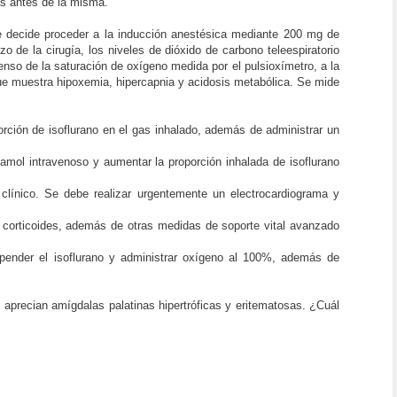
as antes de la misma.
e decide proceder a la inducción anestésica mediante 200 mg de
 de la cirugía, los niveles de dióxido de carbono teleespiratorio
enso de la saturación de oxígeno medida por el pulsioxímetro, a la
que muestra hipoxemia, hipercapnia y acidosis metabólica. Se mide
orción de isoflurano en el gas inhalado, además de administrar un
tamol intravenoso y aumentar la proporción inhalada de isoflurano
 clínico. Se debe realizar urgentemente un electrocardiograma y
y corticoides, además de otras medidas de soporte vital avanzado
spender el isoflurano y administrar oxígeno al 100%, además de
 aprecian amígdalas palatinas hipertróficas y eritematosas. ¿Cuál