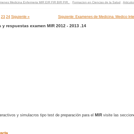
menes Medicina Enfermeria MIR EIR FIR BIR PIR..
,
Formacion en Ciencias de la Salud
,
Articulo
23
24
Siguiente »
Siguiente: Examenes de Medicina. Medico Int
 y respuestas examen MIR 2012 - 2013 .14
ractivos y simulacros tipo test de preparación para el
MIR
visite las seccion
recta