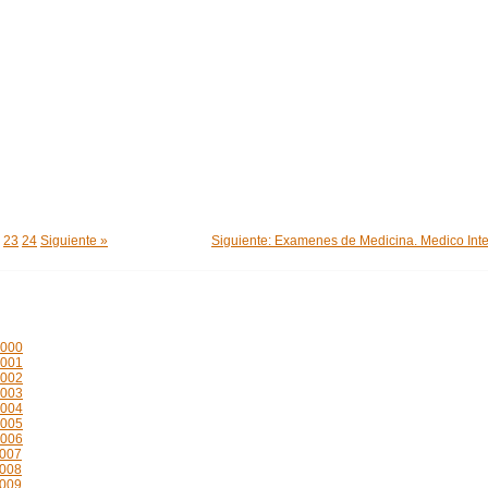
23
24
Siguiente »
Siguiente: Examenes de Medicina. Medico Int
2000
2001
2002
2003
2004
2005
2006
2007
2008
2009