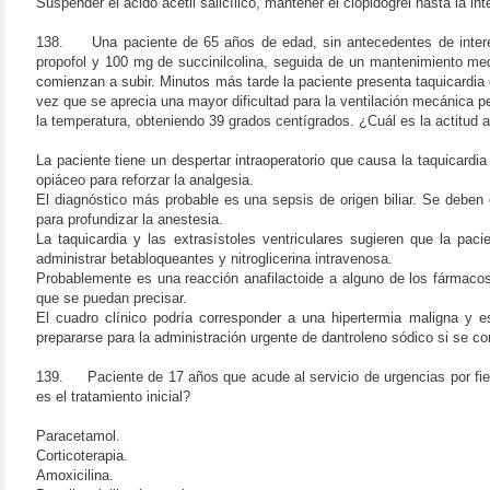
Suspender el ácido acetil salicílico, mantener el clopidogrel hasta la
138. Una paciente de 65 años de edad, sin antecedentes de interés,
propofol y 100 mg de succinilcolina, seguida de un mantenimiento medi
comienzan a subir. Minutos más tarde la paciente presenta taquicardia 
vez que se aprecia una mayor dificultad para la ventilación mecánica 
la temperatura, obteniendo 39 grados centígrados. ¿Cuál es la actitud
La paciente tiene un despertar intraoperatorio que causa la taquicardi
opiáceo para reforzar la analgesia.
El diagnóstico más probable es una sepsis de origen biliar. Se deben 
para profundizar la anestesia.
La taquicardia y las extrasístoles ventriculares sugieren que la pa
administrar betabloqueantes y nitroglicerina intravenosa.
Probablemente es una reacción anafilactoide a alguno de los fármacos
que se puedan precisar.
El cuadro clínico podría corresponder a una hipertermia maligna y 
prepararse para la administración urgente de dantroleno sódico si se co
139. Paciente de 17 años que acude al servicio de urgencias por fiebr
es el tratamiento inicial?
Paracetamol.
Corticoterapia.
Amoxicilina.