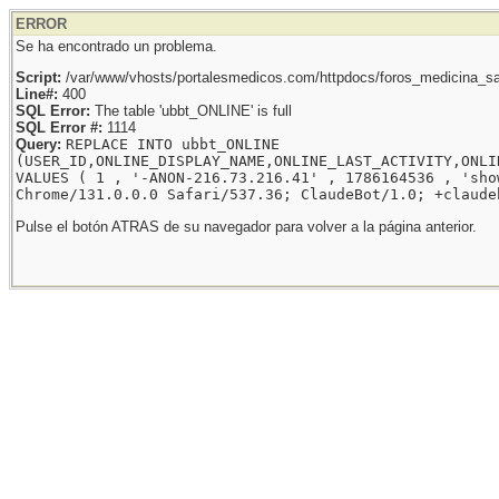
ERROR
Se ha encontrado un problema.
Script:
/var/www/vhosts/portalesmedicos.com/httpdocs/foros_medicina_sal
Line#:
400
SQL Error:
The table 'ubbt_ONLINE' is full
SQL Error #:
1114
Query:
REPLACE INTO ubbt_ONLINE
(USER_ID,ONLINE_DISPLAY_NAME,ONLINE_LAST_ACTIVITY,ONLI
VALUES ( 1 , '-ANON-216.73.216.41' , 1786164536 , 'sho
Chrome/131.0.0.0 Safari/537.36; ClaudeBot/1.0; +claude
Pulse el botón ATRAS de su navegador para volver a la página anterior.