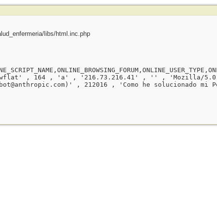
ud_enfermeria/libs/html.inc.php
NE_SCRIPT_NAME,ONLINE_BROWSING_FORUM,ONLINE_USER_TYPE,ON
wflat' , 164 , 'a' , '216.73.216.41' , '' , 'Mozilla/5.0
bot@anthropic.com)' , 212016 , 'Como he solucionado mi P