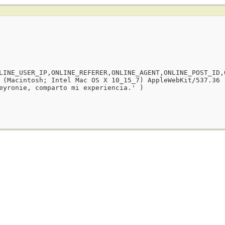
LINE_USER_IP,ONLINE_REFERER,ONLINE_AGENT,ONLINE_POST_ID,
 (Macintosh; Intel Mac OS X 10_15_7) AppleWebKit/537.36 
eyronie, comparto mi experiencia.' )