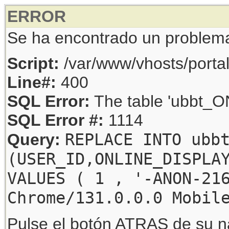
ERROR
Se ha encontrado un problem
Script:
/var/www/vhosts/porta
Line#:
400
SQL Error:
The table 'ubbt_ON
SQL Error #:
1114
REPLACE INTO ubb
Query:
(USER_ID,ONLINE_DISPLA
VALUES ( 1 , '-ANON-21
Chrome/131.0.0.0 Mobil
Pulse el botón ATRAS de su na