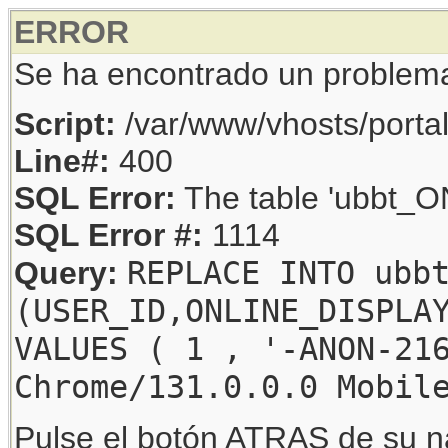
ERROR
Se ha encontrado un problem
Script:
/var/www/vhosts/porta
Line#:
400
SQL Error:
The table 'ubbt_ON
SQL Error #:
1114
REPLACE INTO ubb
Query:
(USER_ID,ONLINE_DISPLA
VALUES ( 1 , '-ANON-21
Chrome/131.0.0.0 Mobil
Pulse el botón ATRAS de su na