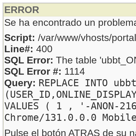
ERROR
Se ha encontrado un problem
Script:
/var/www/vhosts/porta
Line#:
400
SQL Error:
The table 'ubbt_ON
SQL Error #:
1114
REPLACE INTO ubb
Query:
(USER_ID,ONLINE_DISPLA
VALUES ( 1 , '-ANON-21
Chrome/131.0.0.0 Mobil
Pulse el botón ATRAS de su na