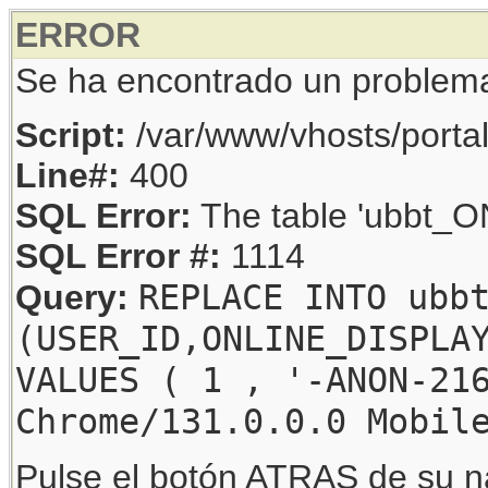
ERROR
Se ha encontrado un problem
Script:
/var/www/vhosts/porta
Line#:
400
SQL Error:
The table 'ubbt_ON
SQL Error #:
1114
REPLACE INTO ubb
Query:
(USER_ID,ONLINE_DISPLA
VALUES ( 1 , '-ANON-21
Chrome/131.0.0.0 Mobil
Pulse el botón ATRAS de su na