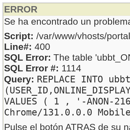
ERROR
Se ha encontrado un problem
Script:
/var/www/vhosts/porta
Line#:
400
SQL Error:
The table 'ubbt_ON
SQL Error #:
1114
REPLACE INTO ubb
Query:
(USER_ID,ONLINE_DISPLA
VALUES ( 1 , '-ANON-21
Chrome/131.0.0.0 Mobil
Pulse el botón ATRAS de su na