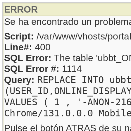
ERROR
Se ha encontrado un problem
Script:
/var/www/vhosts/porta
Line#:
400
SQL Error:
The table 'ubbt_ON
SQL Error #:
1114
REPLACE INTO ubb
Query:
(USER_ID,ONLINE_DISPLA
VALUES ( 1 , '-ANON-21
Chrome/131.0.0.0 Mobil
Pulse el botón ATRAS de su na