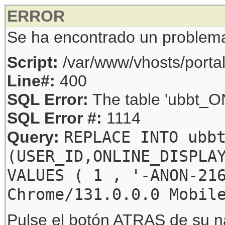
ERROR
Se ha encontrado un problem
Script:
/var/www/vhosts/porta
Line#:
400
SQL Error:
The table 'ubbt_ON
SQL Error #:
1114
REPLACE INTO ubb
Query:
(USER_ID,ONLINE_DISPLA
VALUES ( 1 , '-ANON-21
Chrome/131.0.0.0 Mobil
Pulse el botón ATRAS de su na