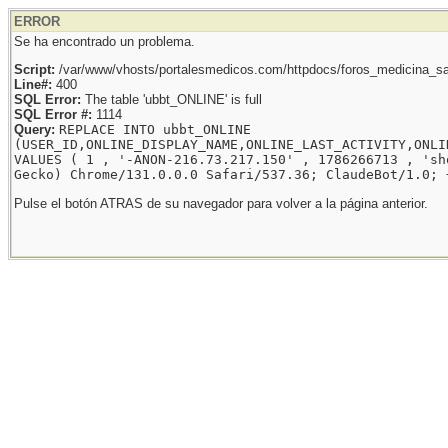
ERROR
Se ha encontrado un problema.
Script:
/var/www/vhosts/portalesmedicos.com/httpdocs/foros_medicina_sal
Line#:
400
SQL Error:
The table 'ubbt_ONLINE' is full
SQL Error #:
1114
Query:
REPLACE INTO ubbt_ONLINE
(USER_ID,ONLINE_DISPLAY_NAME,ONLINE_LAST_ACTIVITY,ONLI
VALUES ( 1 , '-ANON-216.73.217.150' , 1786266713 , 'sh
Gecko) Chrome/131.0.0.0 Safari/537.36; ClaudeBot/1.0; 
Pulse el botón ATRAS de su navegador para volver a la página anterior.