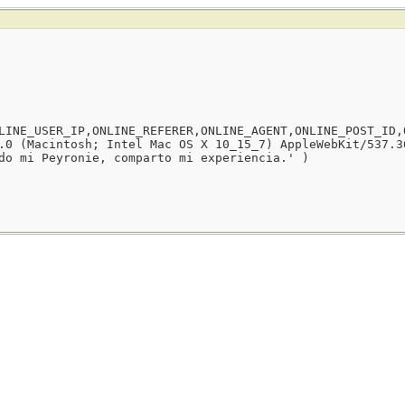
LINE_USER_IP,ONLINE_REFERER,ONLINE_AGENT,ONLINE_POST_ID,
.0 (Macintosh; Intel Mac OS X 10_15_7) AppleWebKit/537.3
do mi Peyronie, comparto mi experiencia.' )