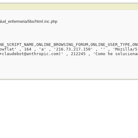
ud_enfermeria/libs/html.inc.php
NE_SCRIPT_NAME,ONLINE_BROWSING_FORUM,ONLINE_USER_TYPE,ON
owflat' , 164 , 'a' , '216.73.217.150' , '' , 'Mozilla/5
+claudebot@anthropic.com)' , 212245 , 'Como he soluciona