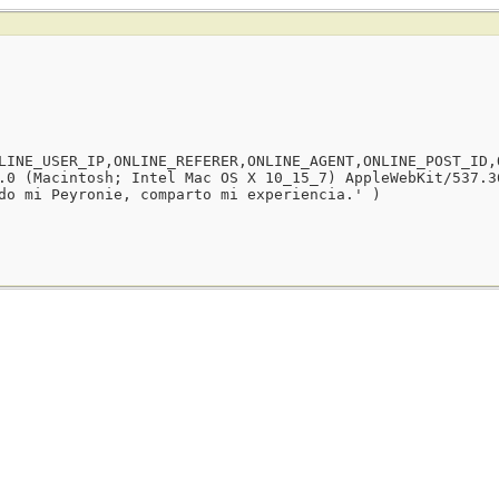
LINE_USER_IP,ONLINE_REFERER,ONLINE_AGENT,ONLINE_POST_ID,
.0 (Macintosh; Intel Mac OS X 10_15_7) AppleWebKit/537.3
do mi Peyronie, comparto mi experiencia.' )