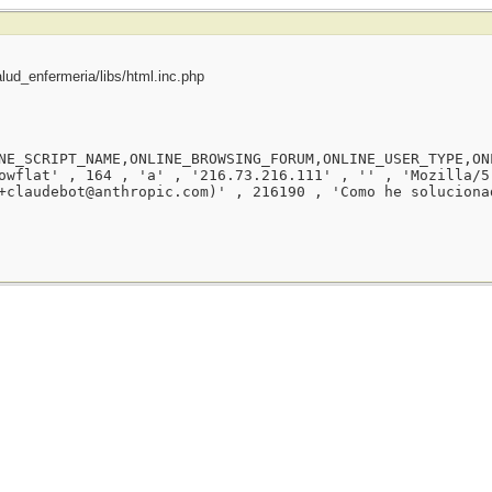
ud_enfermeria/libs/html.inc.php
NE_SCRIPT_NAME,ONLINE_BROWSING_FORUM,ONLINE_USER_TYPE,ON
owflat' , 164 , 'a' , '216.73.216.111' , '' , 'Mozilla/5
+claudebot@anthropic.com)' , 216190 , 'Como he soluciona