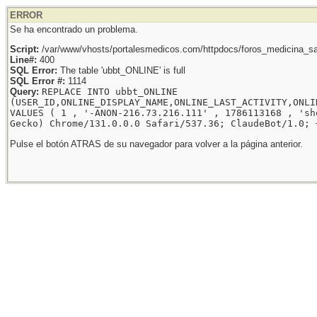
ERROR
Se ha encontrado un problema.
Script:
/var/www/vhosts/portalesmedicos.com/httpdocs/foros_medicina_sal
Line#:
400
SQL Error:
The table 'ubbt_ONLINE' is full
SQL Error #:
1114
Query:
REPLACE INTO ubbt_ONLINE
(USER_ID,ONLINE_DISPLAY_NAME,ONLINE_LAST_ACTIVITY,ONLI
VALUES ( 1 , '-ANON-216.73.216.111' , 1786113168 , 'sh
Gecko) Chrome/131.0.0.0 Safari/537.36; ClaudeBot/1.0; 
Pulse el botón ATRAS de su navegador para volver a la página anterior.