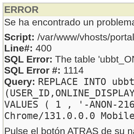
ERROR
Se ha encontrado un problem
Script:
/var/www/vhosts/porta
Line#:
400
SQL Error:
The table 'ubbt_ON
SQL Error #:
1114
REPLACE INTO ubb
Query:
(USER_ID,ONLINE_DISPLA
VALUES ( 1 , '-ANON-21
Chrome/131.0.0.0 Mobil
Pulse el botón ATRAS de su na