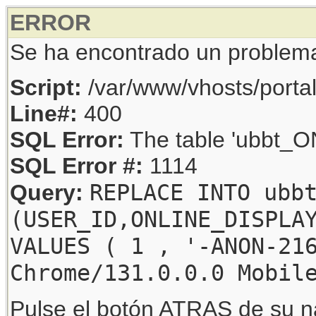
ERROR
Se ha encontrado un problem
Script:
/var/www/vhosts/porta
Line#:
400
SQL Error:
The table 'ubbt_ON
SQL Error #:
1114
REPLACE INTO ubb
Query:
(USER_ID,ONLINE_DISPLA
VALUES ( 1 , '-ANON-21
Chrome/131.0.0.0 Mobil
Pulse el botón ATRAS de su na