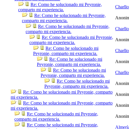
Re: Como he solucionado mi Peyronie,
Charllo
comparto mi experiencia.
Re: Como he solucionado mi Peyronie,
Anoni
comparto mi experiencia.
Re: Como he solucionado mi Peyronie,
Charllo
comparto mi experiencia.
Re: Como he solucionado mi Peyronie,
Anoni
comparto mi experiencia.
Re: Como he solucionado mi
Charllo
Peyronie, comparto mi experiencia.
Re: Como he solucionado mi
Anoni
Peyronie, comparto mi experiencia.
Re: Como he solucionado mi
Charllo
Peyronie, comparto mi experiencia.
Re: Como he solucionado mi
Anoni
Peyronie, comparto mi experiencia.
Re: Como he solucionado mi Peyronie, comparto
Anoni
mi experiencia.
Re: Como he solucionado mi Peyronie, comparto
Anoni
mi experiencia.
Re: Como he solucionado mi Peyronie,
Anoni
comparto mi experiencia.
Re: Como he solucionado mi Peyronie,
Almerí