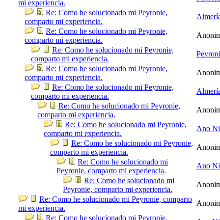
mi experiencia.
Re: Como he solucionado mi Peyronie,
Almerí
comparto mi experiencia.
Re: Como he solucionado mi Peyronie,
Anoni
comparto mi experiencia.
Re: Como he solucionado mi Peyronie,
Peyron
comparto mi experiencia.
Re: Como he solucionado mi Peyronie,
Anoni
comparto mi experiencia.
Re: Como he solucionado mi Peyronie,
Almerí
comparto mi experiencia.
Re: Como he solucionado mi Peyronie,
Anoni
comparto mi experiencia.
Re: Como he solucionado mi Peyronie,
Ano N
comparto mi experiencia.
Re: Como he solucionado mi Peyronie,
Anoni
comparto mi experiencia.
Re: Como he solucionado mi
Ano N
Peyronie, comparto mi experiencia.
Re: Como he solucionado mi
Anoni
Peyronie, comparto mi experiencia.
Re: Como he solucionado mi Peyronie, comparto
Anoni
mi experiencia.
Re: Como he solucionado mi Peyronie,