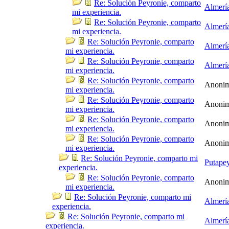
Re: Solución Peyronie, comparto
Almerí
mi experiencia.
Re: Solución Peyronie, comparto
Almerí
mi experiencia.
Re: Solución Peyronie, comparto
Almerí
mi experiencia.
Re: Solución Peyronie, comparto
Almerí
mi experiencia.
Re: Solución Peyronie, comparto
Anoni
mi experiencia.
Re: Solución Peyronie, comparto
Anoni
mi experiencia.
Re: Solución Peyronie, comparto
Anoni
mi experiencia.
Re: Solución Peyronie, comparto
Anoni
mi experiencia.
Re: Solución Peyronie, comparto mi
Putape
experiencia.
Re: Solución Peyronie, comparto
Anoni
mi experiencia.
Re: Solución Peyronie, comparto mi
Almerí
experiencia.
Re: Solución Peyronie, comparto mi
Almerí
experiencia.