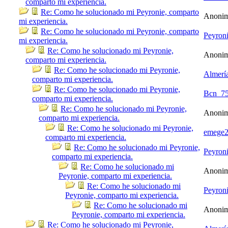
comparto mi experiencia.
Re: Como he solucionado mi Peyronie, comparto
Anoni
mi experiencia.
Re: Como he solucionado mi Peyronie, comparto
Peyron
mi experiencia.
Re: Como he solucionado mi Peyronie,
Anoni
comparto mi experiencia.
Re: Como he solucionado mi Peyronie,
Almerí
comparto mi experiencia.
Re: Como he solucionado mi Peyronie,
Bcn_7
comparto mi experiencia.
Re: Como he solucionado mi Peyronie,
Anoni
comparto mi experiencia.
Re: Como he solucionado mi Peyronie,
emege
comparto mi experiencia.
Re: Como he solucionado mi Peyronie,
Peyron
comparto mi experiencia.
Re: Como he solucionado mi
Anoni
Peyronie, comparto mi experiencia.
Re: Como he solucionado mi
Peyron
Peyronie, comparto mi experiencia.
Re: Como he solucionado mi
Anoni
Peyronie, comparto mi experiencia.
Re: Como he solucionado mi Peyronie,