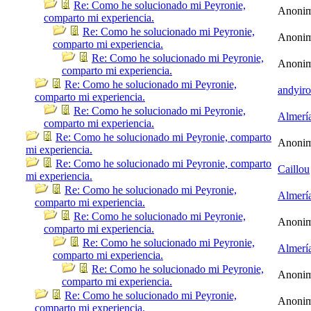
Re: Como he solucionado mi Peyronie,
Anoni
comparto mi experiencia.
Re: Como he solucionado mi Peyronie,
Anoni
comparto mi experiencia.
Re: Como he solucionado mi Peyronie,
Anoni
comparto mi experiencia.
Re: Como he solucionado mi Peyronie,
andyir
comparto mi experiencia.
Re: Como he solucionado mi Peyronie,
Almerí
comparto mi experiencia.
Re: Como he solucionado mi Peyronie, comparto
Anoni
mi experiencia.
Re: Como he solucionado mi Peyronie, comparto
Caillou
mi experiencia.
Re: Como he solucionado mi Peyronie,
Almerí
comparto mi experiencia.
Re: Como he solucionado mi Peyronie,
Anoni
comparto mi experiencia.
Re: Como he solucionado mi Peyronie,
Almerí
comparto mi experiencia.
Re: Como he solucionado mi Peyronie,
Anoni
comparto mi experiencia.
Re: Como he solucionado mi Peyronie,
Anoni
comparto mi experiencia.