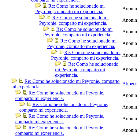
Re: Como he solucionado mi
Anoni
Peyronie, comparto mi experiencia.
Re: Como he solucionado mi
Anoni
Peyronie, comparto mi experiencia.
Re: Como he solucionado mi
Anoni
Peyronie, comparto mi experiencia.
Re: Como he solucionado mi
Anoni
Peyronie, comparto mi experiencia.
Re: Como he solucionado mi
Anoni
Peyronie, comparto mi experiencia.
Re: Como he solucionado
Anoni
mi Peyronie, comparto mi
experiencia.
Re: Como he solucionado mi Peyronie, comparto
Almerí
mi experiencia.
Re: Como he solucionado mi Peyronie,
Anoni
comparto mi experiencia.
Re: Como he solucionado mi Peyronie,
Anoni
comparto mi experiencia.
Re: Como he solucionado mi Peyronie,
Anoni
comparto mi experiencia.
Re: Como he solucionado mi Peyronie,
Anoni
comparto mi experiencia.