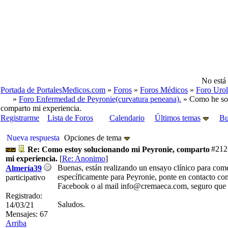
No está 
Portada de PortalesMedicos.com
»
Foros
»
Foros Médicos
»
Foro Urol
»
Foro Enfermedad de Peyronie(curvatura peneana).
» Como he sol
comparto mi experiencia.
Registrarme
Lista de Foros
Calendario
Últimos temas
Bu
Nueva respuesta
Opciones de tema
#212
Re: Como estoy solucionando mi Peyronie, comparto
mi experiencia.
[
Re: Anonimo
]
Buenas, están realizando un ensayo clínico para come
Almería39
específicamente para Peyronie, ponte en contacto con 
participativo
Facebook o al mail info@cremaeca.com, seguro que te
Registrado:
Saludos.
14/03/21
Mensajes: 67
Arriba