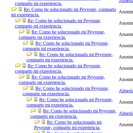
Almerí
comparto mi experiencia.
Re: Como he solucionado mi Peyronie, comparto
Anoni
mi experiencia.
Re: Como he solucionado mi Peyronie,
Anoni
comparto mi experiencia.
Re: Como he solucionado mi Peyronie,
Anoni
comparto mi experiencia.
Re: Como he solucionado mi Peyronie,
Anoni
comparto mi experiencia.
Re: Como he solucionado mi Peyronie,
Anoni
comparto mi experiencia.
Re: Como he solucionado mi Peyronie,
Anoni
comparto mi experiencia.
Re: Como he solucionado mi Peyronie,
Anoni
comparto mi experiencia.
Re: Como he solucionado mi Peyronie,
Almerí
comparto mi experiencia.
Re: Como he solucionado mi Peyronie,
Anoni
comparto mi experiencia.
Re: Como he solucionado mi Peyronie,
Almerí
comparto mi experiencia.
Re: Como he solucionado mi
Anoni
Peyronie, comparto mi experiencia.