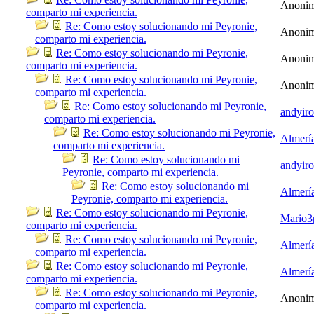
Anoni
comparto mi experiencia.
Re: Como estoy solucionando mi Peyronie,
Anoni
comparto mi experiencia.
Re: Como estoy solucionando mi Peyronie,
Anoni
comparto mi experiencia.
Re: Como estoy solucionando mi Peyronie,
Anoni
comparto mi experiencia.
Re: Como estoy solucionando mi Peyronie,
andyir
comparto mi experiencia.
Re: Como estoy solucionando mi Peyronie,
Almerí
comparto mi experiencia.
Re: Como estoy solucionando mi
andyir
Peyronie, comparto mi experiencia.
Re: Como estoy solucionando mi
Almerí
Peyronie, comparto mi experiencia.
Re: Como estoy solucionando mi Peyronie,
Mario3
comparto mi experiencia.
Re: Como estoy solucionando mi Peyronie,
Almerí
comparto mi experiencia.
Re: Como estoy solucionando mi Peyronie,
Almerí
comparto mi experiencia.
Re: Como estoy solucionando mi Peyronie,
Anoni
comparto mi experiencia.