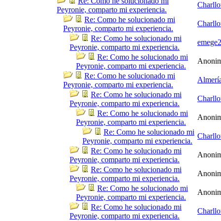
Re: Como he solucionado mi
Charllo
Peyronie, comparto mi experiencia.
Re: Como he solucionado mi
Charllo
Peyronie, comparto mi experiencia.
Re: Como he solucionado mi
emege
Peyronie, comparto mi experiencia.
Re: Como he solucionado mi
Anoni
Peyronie, comparto mi experiencia.
Re: Como he solucionado mi
Almerí
Peyronie, comparto mi experiencia.
Re: Como he solucionado mi
Charllo
Peyronie, comparto mi experiencia.
Re: Como he solucionado mi
Anoni
Peyronie, comparto mi experiencia.
Re: Como he solucionado mi
Charllo
Peyronie, comparto mi experiencia.
Re: Como he solucionado mi
Anoni
Peyronie, comparto mi experiencia.
Re: Como he solucionado mi
Anoni
Peyronie, comparto mi experiencia.
Re: Como he solucionado mi
Anoni
Peyronie, comparto mi experiencia.
Re: Como he solucionado mi
Charllo
Peyronie, comparto mi experiencia.