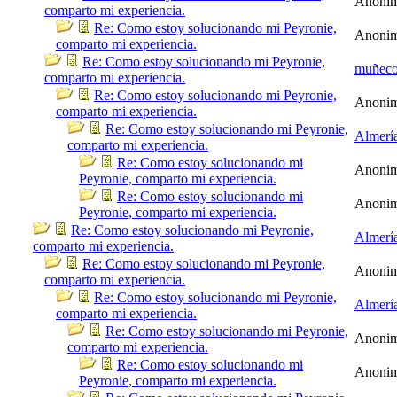
Anoni
comparto mi experiencia.
Re: Como estoy solucionando mi Peyronie,
Anoni
comparto mi experiencia.
Re: Como estoy solucionando mi Peyronie,
muñec
comparto mi experiencia.
Re: Como estoy solucionando mi Peyronie,
Anoni
comparto mi experiencia.
Re: Como estoy solucionando mi Peyronie,
Almerí
comparto mi experiencia.
Re: Como estoy solucionando mi
Anoni
Peyronie, comparto mi experiencia.
Re: Como estoy solucionando mi
Anoni
Peyronie, comparto mi experiencia.
Re: Como estoy solucionando mi Peyronie,
Almerí
comparto mi experiencia.
Re: Como estoy solucionando mi Peyronie,
Anoni
comparto mi experiencia.
Re: Como estoy solucionando mi Peyronie,
Almerí
comparto mi experiencia.
Re: Como estoy solucionando mi Peyronie,
Anoni
comparto mi experiencia.
Re: Como estoy solucionando mi
Anoni
Peyronie, comparto mi experiencia.