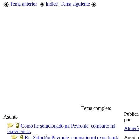
Tema anterior
Indice
Tema siguiente
Tema completo
Public
Asunto
por
Como he solucionado mi Peyronie, comparto mi
Almerí
experiencia.
Anoni
Re: Solución Peyronie, comparto mi experiencia.