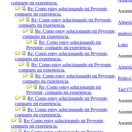
comparto mi experiencia.
Re: Como estoy solucionando mi Peyronie,
Anoni
comparto mi experiencia.
Re: Como estoy solucionando mi Peyronie,
Almerí
comparto mi experiencia.
Re: Como estoy solucionando mi Peyronie,
muñec
comparto mi experiencia.
Re: Como estoy solucionando mi
Luko
Peyronie, comparto mi experiencia.
Re: Como estoy solucionando mi Peyronie,
Anoni
comparto mi experiencia.
Re: Como estoy solucionando mi Peyronie,
Almerí
comparto mi experiencia.
Re: Como estoy solucionando mi Peyronie,
Risbcn
comparto mi experiencia.
Re: Como estoy solucionando mi
Tarr37
Peyronie, comparto mi experiencia.
Re: Como estoy solucionando mi Peyronie,
Anoni
comparto mi experiencia.
Re: Como estoy solucionando mi Peyronie,
Anoni
comparto mi experiencia.
Re: Como estoy solucionando mi Peyronie,
Anoni
comparto mi experiencia.
Re: Como estoy solucionando mi Peyronie,