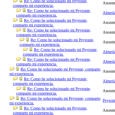
Re: Como he solucionado mi Peyronie,
Anoni
comparto mi experiencia.
Re: Como he solucionado mi Peyronie,
Almerí
comparto mi experiencia.
Re: Como he solucionado mi Peyronie,
Anoni
comparto mi experiencia.
Re: Como he solucionado mi Peyronie,
Anoni
comparto mi experiencia.
Re: Como he solucionado mi Peyronie,
Anoni
comparto mi experiencia.
Re: Como he solucionado mi Peyronie,
Almerí
comparto mi experiencia.
Re: Como he solucionado mi Peyronie,
Almerí
comparto mi experiencia.
Re: Como he solucionado mi Peyronie, comparto
Anoni
mi experiencia.
Re: Como he solucionado mi Peyronie,
Almerí
comparto mi experiencia.
Re: Como he solucionado mi Peyronie,
Anoni
comparto mi experiencia.
Re: Como he solucionado mi Peyronie, comparto
Peyron
mi experiencia.
Re: Como he solucionado mi Peyronie,
Anoni
comparto mi experiencia.