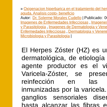
»
Oxigenacion hiperbarica en el tratamiento del he
aguda. Analisis costo- beneficio
Autor:
Dr. Solerme Morales Cudello
| Publicado: 0
Imagenes de Enfermedades Infecciosas
,
Imagenes
y Parasitologia
,
Imagenes de Dermatologia y Vene
Enfermedades Infecciosas
,
Dermatologia y Venere
Microbiologia y Parasitologia
|
El Herpes Zóster (HZ) es u
dermatológica, de etiología 
agente productor es el v
Varicela-Zóster, se pres
reinfección en las 
inmunizadas por la varicela.
ganglios sensoriales dis
hasta alcanzar las fibras 