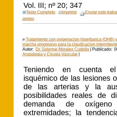
Vol. III; nº 20; 347
Texto Completo
Imprimir
Enviar este traba
amigo
»
Tratamiento con oxigenacion hiperbarica (OHB) 
marcha progresivo para la claudicacion intermitent
Autor:
Dr. Solerme Morales Cudello
| Publicado: 0
Angiologia y Cirugia Vascular
|
Teniendo en cuenta el
isquémico de las lesiones o
de las arterias y la au
posibilidades reales de di
demanda de oxígeno
extremidades; la tendencia