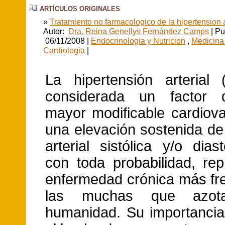
ARTÍCULOS ORIGINALES
»
Tratamiento no farmacologico de la hipertension a
Autor:
Dra. Reina Genellys Fernández Camps
| Pu
06/11/2008 |
Endocrinologia y Nutricion
,
Medicina 
Cardiologia
|
La hipertensión arterial
considerada un factor 
mayor modificable cardiova
una elevación sostenida de
arterial sistólica y/o dias
con toda probabilidad, rep
enfermedad crónica más fr
las muchas que azo
humanidad. Su importancia