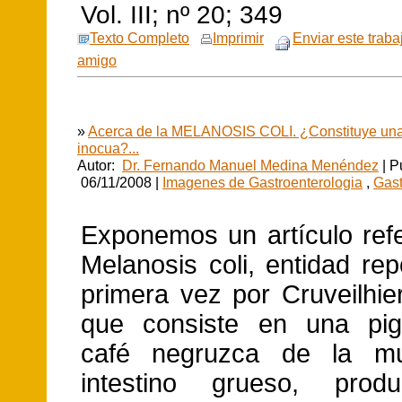
Vol. III; nº 20; 349
Texto Completo
Imprimir
Enviar este traba
amigo
»
Acerca de la MELANOSIS COLI. ¿Constituye una
inocua?...
Autor:
Dr. Fernando Manuel Medina Menéndez
| P
06/11/2008 |
Imagenes de Gastroenterologia
,
Gast
Exponemos un artículo refe
Melanosis coli, entidad re
primera vez por Cruveilhie
que consiste en una pig
café negruzca de la m
intestino grueso, prod