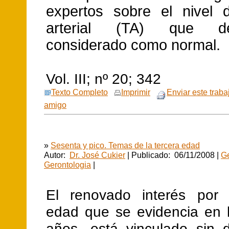
expertos sobre el nivel 
arterial (TA) que 
considerado como normal.
Vol. III; nº 20; 342
Texto Completo
Imprimir
Enviar este traba
amigo
»
Sesenta y pico. Temas de la tercera edad
Autor:
Dr. José Cukier
| Publicado: 06/11/2008 |
Ge
Gerontologia
|
El renovado interés por 
edad que se evidencia en l
años, está vinculado sin