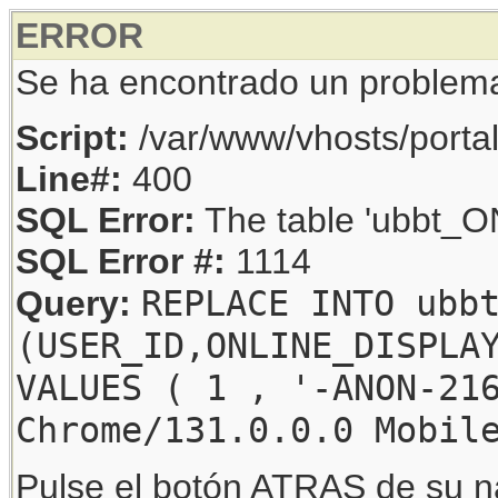
ERROR
Se ha encontrado un problem
Script:
/var/www/vhosts/porta
Line#:
400
SQL Error:
The table 'ubbt_ON
SQL Error #:
1114
REPLACE INTO ubb
Query:
(USER_ID,ONLINE_DISPLA
VALUES ( 1 , '-ANON-21
Chrome/131.0.0.0 Mobil
Pulse el botón ATRAS de su na